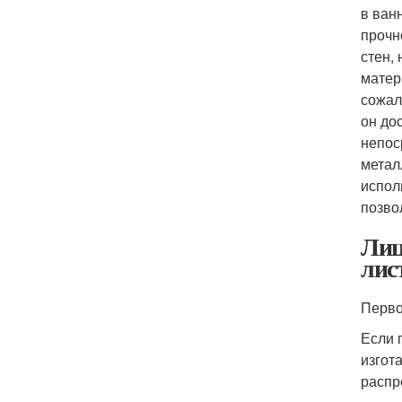
в ван
прочн
стен,
матер
сожал
он до
непос
метал
испол
позво
Лиц
лис
Перво
Если 
изгот
распр