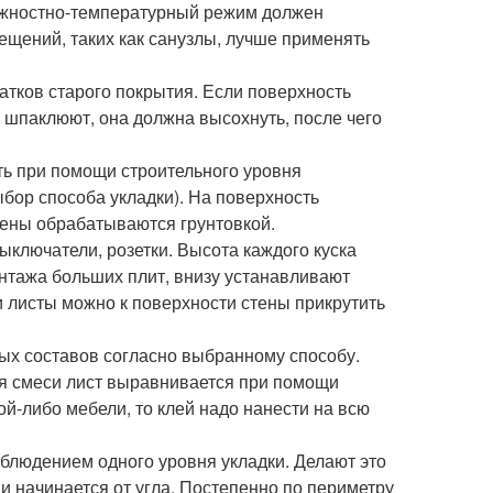
лажностно-температурный режим должен
ещений, таких как санузлы, лучше применять
татков старого покрытия. Если поверхность
у шпаклюют, она должна высохнуть, после чего
ить при помощи строительного уровня
ыбор способа укладки). На поверхность
тены обрабатываются грунтовкой.
ыключатели, розетки. Высота каждого куска
онтажа больших плит, внизу устанавливают
 листы можно к поверхности стены прикрутить
ых составов согласно выбранному способу.
я смеси лист выравнивается при помощи
ой-либо мебели, то клей надо нанести на всю
облюдением одного уровня укладки. Делают это
 начинается от угла. Постепенно по периметру