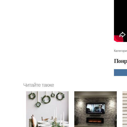
Категори
Понр
Читайте также