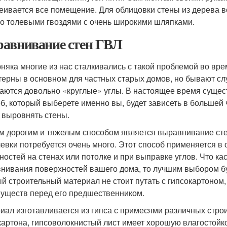
еивается все помещение. Для облицовки стены из дерева 
о толевыми гвоздями с очень широкими шляпками.
авнивание стен ГВЛ
няка многие из нас сталкивались с такой проблемой во вре
терны в основном для частных старых домов, но бывают слу
аются довольно «круглые» углы. В настоящее время сущес
б, который выберете именно вы, будет зависеть в большей 
 выровнять стены.
 дорогим и тяжелым способом является выравнивание стен 
евки потребуется очень много. Этот способ применяется в
ностей на стенах или потолке и при выправке углов. Что к
нивания поверхностей вашего дома, то лучшим выбором бу
й строительный материал не стоит путать с гипсокартоном,
уществ перед его предшественником.
иал изготавливается из гипса с примесями различных строи
картона, гипсоволокнистый лист имеет хорошую влагостойкос