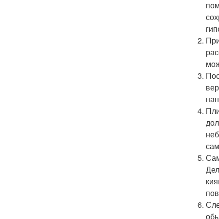
пом
сох
гип
При
рас
мож
Пос
вер
нан
Пли
дол
неб
сам
Сам
Дел
кия
пов
Сле
обы