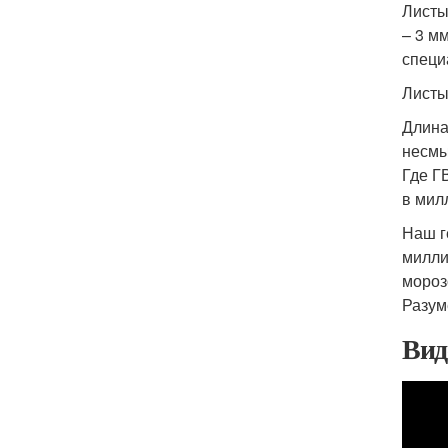
Листы
– 3 м
специ
Листы
Длина
несмы
Где Г
в мил
Наш ге
милли
мороз
Разум
Ви