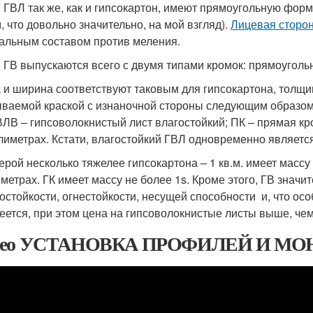
 ГВЛ так же, как и гипсокартон, имеют прямоугольную фор
м, что довольно значительно, на мой взгляд).
Лицевая сторо
альным составом против меления.
 ГВ выпускаются всего с двумя типами кромок: прямоуголь
 и ширина соответствуют таковым для гипсокартона, толщин
ваемой краской с изнаночной стороны следующим образом
ВЛВ – гипсоволокнистый лист влагостойкий; ПК – прямая к
лиметрах. Кстати, влагостойкий ГВЛ одновременно является
рой несколько тяжелее гипсокартона – 1 кв.м. имеет массу 1
метрах. ГК имеет массу не более 1s. Кроме этого, ГВ значи
остойкости, огнестойкости, несущей способности и, что о
еется, при этом цена на гипсоволокнистые листы выше, чем
део УСТАНОВКА ПРОФИЛЕЙ И МО