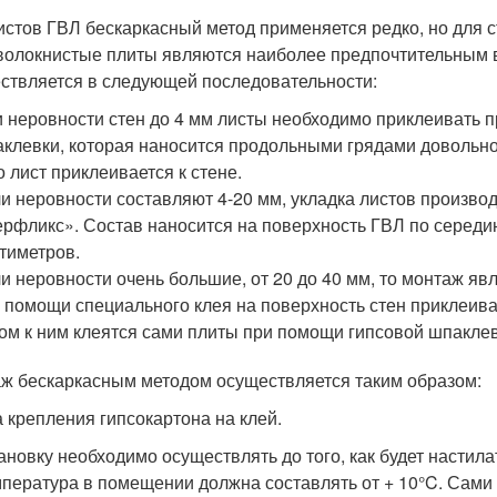
истов ГВЛ бескаркасный метод применяется редко, но для
волокнистые плиты являются наиболее предпочтительным в
ствляется в следующей последовательности:
 неровности стен до 4 мм листы необходимо приклеивать 
клевки, которая наносится продольными грядами довольно
о лист приклеивается к стене.
и неровности составляют 4-20 мм, укладка листов произво
рфликс». Состав наносится на поверхность ГВЛ по середин
тиметров.
и неровности очень большие, от 20 до 40 мм, то монтаж я
 помощи специального клея на поверхность стен приклеива
ом к ним клеятся сами плиты при помощи гипсовой шпаклев
ж бескаркасным методом осуществляется таким образом:
 крепления гипсокартона на клей.
ановку необходимо осуществлять до того, как будет насти
пература в помещении должна составлять от + 10°C. Сами