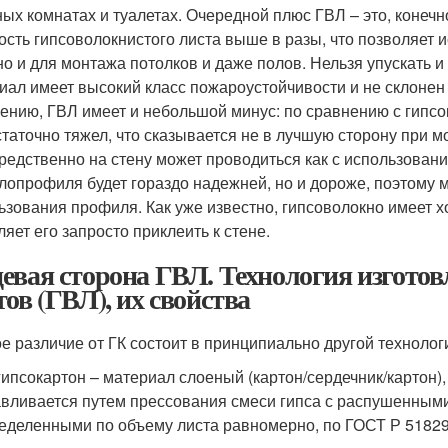
ных комнатах и туалетах. Очередной плюс ГВЛ – это, конечн
ость гипсоволокнистого листа выше в разы, что позволяет 
 но и для монтажа потолков и даже полов. Нельзя упускать
иал имеет высокий класс пожароустойчивости и не склонен
ению, ГВЛ имеет и небольшой минус: по сравнению с гип
статочно тяжел, что сказывается не в лучшую сторону при м
редственно на стену может проводиться как с использование
лопрофиля будет гораздо надежней, но и дороже, поэтому
ьзования профиля. Как уже известно, гипсоволокно имеет
ляет его запросто приклеить к стене.
евая сторона ГВЛ. Технология изгото
тов (ГВЛ), их свойства
е различие от ГК состоит в принципиально другой технолог
гипсокартон – материал слоеный (картон/сердечник/картон),
авливается путем прессования смеси гипса с распушенным
еделенными по объему листа равномерно, по ГОСТ Р 51829