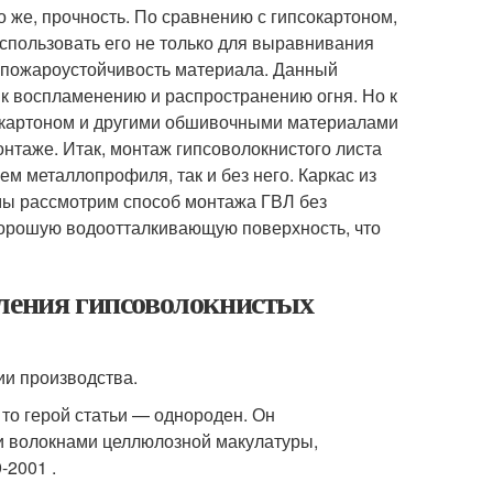
о же, прочность. По сравнению с гипсокартоном,
использовать его не только для выравнивания
 и пожароустойчивость материала. Данный
 к воспламенению и распространению огня. Но к
сокартоном и другими обшивочными материалами
онтаже. Итак, монтаж гипсоволокнистого листа
м металлопрофиля, так и без него. Каркас из
 мы рассмотрим способ монтажа ГВЛ без
 хорошую водоотталкивающую поверхность, что
вления гипсоволокнистых
ии производства.
 то герой статьи — однороден. Он
и волокнами целлюлозной макулатуры,
-2001 .