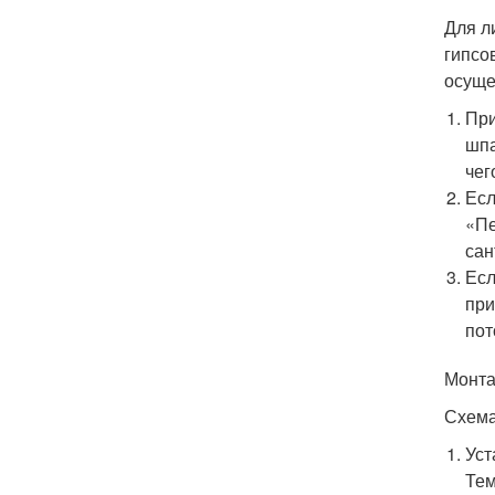
Для л
гипсо
осуще
При
шпа
чег
Есл
«Пе
сан
Есл
при
пот
Монта
Схема
Уст
Тем