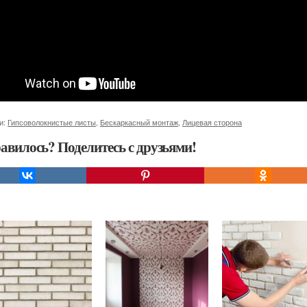
и:
Гипсоволокнистые листы
,
Бескаркасный монтаж
,
Лицевая сторона
авилось? Поделитесь с друзьями!