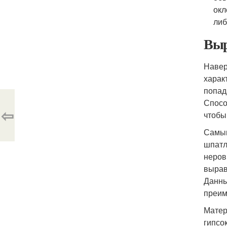
окл
либ
Выр
Навер
харак
попад
Спосо
⇦
чтобы
Самым
шпатл
неров
вырав
Данны
преим
Матер
гипсо