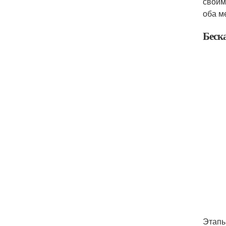
своим
оба м
Беск
Этапы