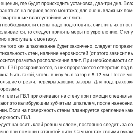
ещении, где будет происходить установка, два-три дня. В
раняться на период всего монтажа; для очень влажных пом
сокартонные влагоустойчивые плиты.
 необходимости стены надо подготовить, очистить их от ос
слаивается, то следует принять меры по укреплению. Стен
но приступать к монтажу.
ле того как шпаклевание будет закончено, следует поправ
тикальность стен, наличие неровностей (от этого зависит в
осится разметка расположения плит. При необходимости с
ты ГВЛ раскраиваются, в них прорезаются отверстия под в
жна быть такой, чтобы внизу был зазор в 8-12 мм. После м
ольшие отрезки, перекрывающие зазоры. Для подстраховки
орезами.
и плиты ГВЛ приклеивают на стену при помощи специальн
ают это калибрующим зубчатым шпателем, после нанесени
нки. Если на поверхность стены планируется крепление как
ерхность ГВЛ.
дует наносить клей ровным слоем, постоянно следить за с
чно при помощи натянутой нити. Сам монтаж своими руками