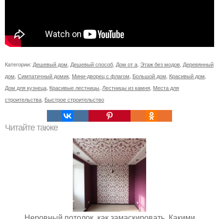
Категории:
Дешевый дом
,
Дешевый способ
,
Дом от а
,
Этаж без модов
,
Деревянный
дом
,
Симпатичный домик
,
Мини-дворец с флагом
,
Большой дом
,
Красивый дом
,
Дом для кузнеца
,
Красивые лестницы
,
Лестницы из камня
,
Места для
строительства
,
Быстрое строительство
Читайте также
Неровный потолок, как замаскировать. Какими