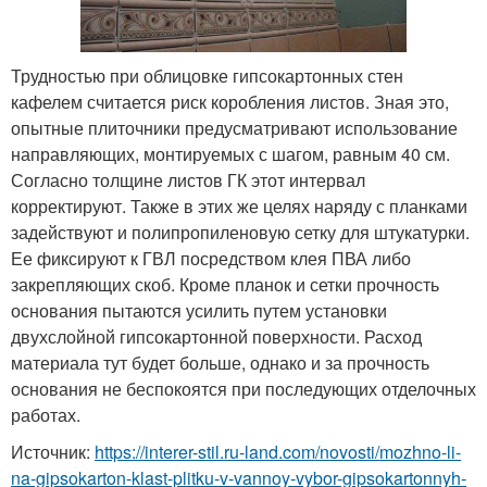
Трудностью при облицовке гипсокартонных стен
кафелем считается риск коробления листов. Зная это,
опытные плиточники предусматривают использование
направляющих, монтируемых с шагом, равным 40 см.
Согласно толщине листов ГК этот интервал
корректируют. Также в этих же целях наряду с планками
задействуют и полипропиленовую сетку для штукатурки.
Ее фиксируют к ГВЛ посредством клея ПВА либо
закрепляющих скоб. Кроме планок и сетки прочность
основания пытаются усилить путем установки
двухслойной гипсокартонной поверхности. Расход
материала тут будет больше, однако и за прочность
основания не беспокоятся при последующих отделочных
работах.
Источник:
https://interer-stil.ru-land.com/novosti/mozhno-li-
na-gipsokarton-klast-plitku-v-vannoy-vybor-gipsokartonnyh-