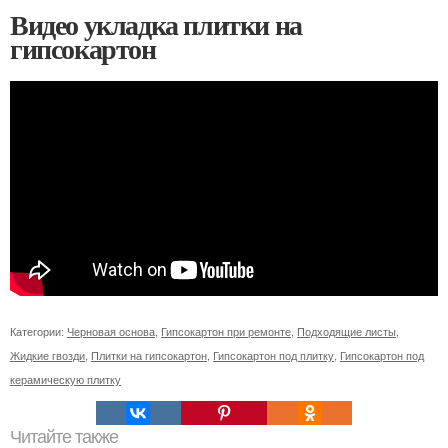
Видео укладка плитки на
гипсокартон
Категории:
Черновая основа
,
Гипсокартон при ремонте
,
Подходящие листы
,
Жидкие гвозди
,
Плитки на гипсокартон
,
Гипсокартон под плитку
,
Гипсокартон под
керамическую плитку
Читайте также