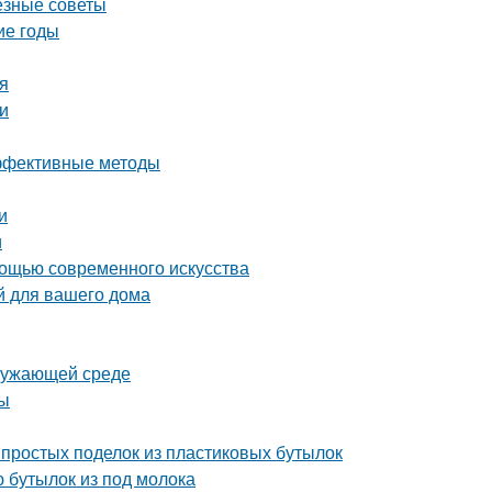
езные советы
ие годы
я
и
эффективные методы
и
и
мощью современного искусства
й для вашего дома
кружающей среде
ты
простых поделок из пластиковых бутылок
 бутылок из под молока