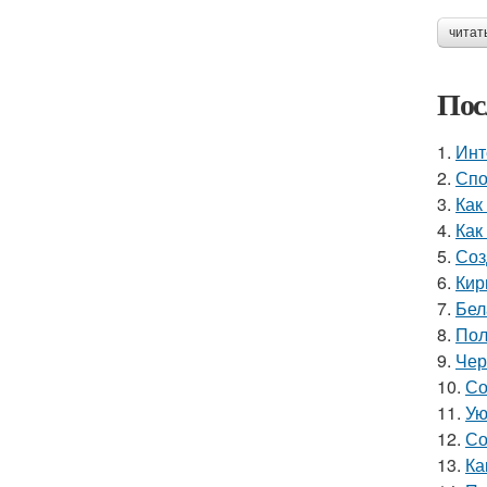
читат
Пос
1.
Инт
2.
Спо
3.
Как
4.
Как
5.
Соз
6.
Кир
7.
Бел
8.
Пол
9.
Чер
10.
Со
11.
Ую
12.
Со
13.
Ка