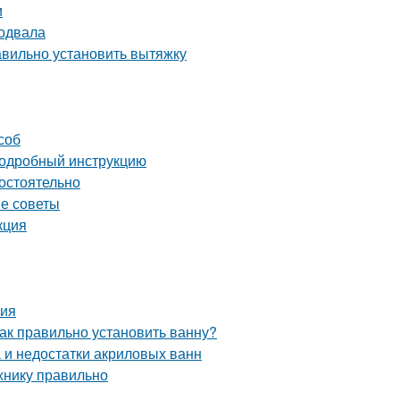
и
подвала
авильно установить вытяжку
соб
 подробный инструкцию
мостоятельно
ые советы
кция
ния
ак правильно установить ванну?
 и недостатки акриловых ванн
хнику правильно