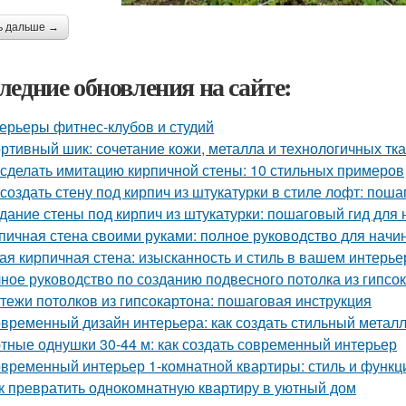
ь дальше →
ледние обновления на сайте:
ерьеры фитнес-клубов и студий
ртивный шик: сочетание кожи, металла и технологичных тк
 сделать имитацию кирпичной стены: 10 стильных примеров
 создать стену под кирпич из штукатурки в стиле лофт: пош
дание стены под кирпич из штукатурки: пошаговый гид для
пичная стена своими руками: полное руководство для нач
ая кирпичная стена: изысканность и стиль в вашем интерье
ное руководство по созданию подвесного потолка из гипсок
тежи потолков из гипсокартона: пошаговая инструкция
временный дизайн интерьера: как создать стильный метал
тные однушки 30-44 м: как создать современный интерьер
временный интерьер 1-комнатной квартиры: стиль и функц
к превратить однокомнатную квартиру в уютный дом