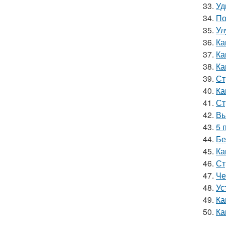
33.
Уд
34.
По
35.
Ул
36.
Ка
37.
Ка
38.
Ка
39.
Ст
40.
Ка
41.
Ст
42.
Вы
43.
5 
44.
Бе
45.
Ка
46.
Ст
47.
Че
48.
Ус
49.
Ка
50.
Ка