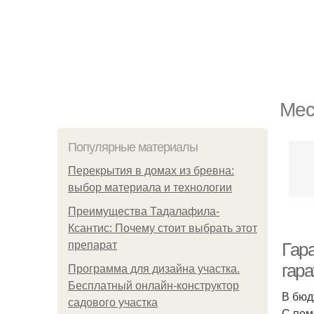
Мес
Популярные материалы
Перекрытия в домах из бревна:
выбор материала и технологии
Преимущества Тадалафила-
Ксантис: Почему стоит выбрать этот
препарат
Гар
гар
Программа для дизайна участка.
Бесплатный онлайн-конструктор
В бюд
садового участка
С пом