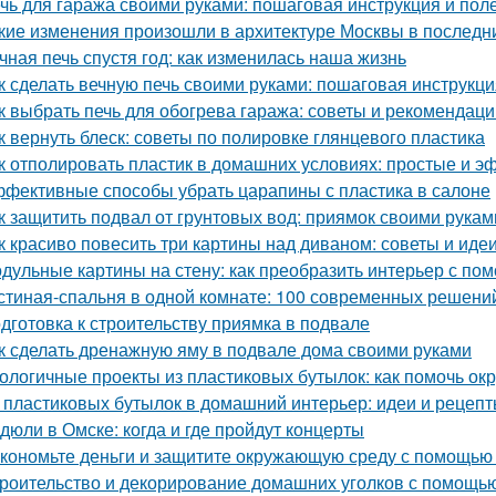
чь для гаража своими руками: пошаговая инструкция и пол
кие изменения произошли в архитектуре Москвы в последн
чная печь спустя год: как изменилась наша жизнь
к сделать вечную печь своими руками: пошаговая инструкци
к выбрать печь для обогрева гаража: советы и рекомендаци
к вернуть блеск: советы по полировке глянцевого пластика
к отполировать пластик в домашних условиях: простые и 
фективные способы убрать царапины с пластика в салоне
к защитить подвал от грунтовых вод: приямок своими рукам
к красиво повесить три картины над диваном: советы и иде
дульные картины на стену: как преобразить интерьер с по
стиная-спальня в одной комнате: 100 современных решени
дготовка к строительству приямка в подвале
к сделать дренажную яму в подвале дома своими руками
ологичные проекты из пластиковых бутылок: как помочь о
 пластиковых бутылок в домашний интерьер: идеи и рецеп
дюли в Омске: когда и где пройдут концерты
кономьте деньги и защитите окружающую среду с помощью 
роительство и декорирование домашних уголков с помощью