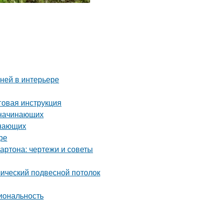
аней в интерьере
аговая инструкция
 начинающих
инающих
ре
артона: чертежи и советы
лический подвесной потолок
иональность