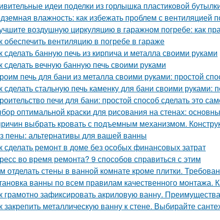
ивительные идеи поделки из горлышка пластиковой бутылк
дземная влажность: как избежать проблем с вентиляцией 
учшите воздушную циркуляцию в гаражном погребе: как пр
к обеспечить вентиляцию в погребе в гараже
к сделать банную печь из кирпича и металла своими руками
к сделать вечную банную печь своими руками
роим печь для бани из металла своими руками: простой спо
к сделать стальную печь каменку для бани своими руками:
роительство печи для бани: простой способ сделать это са
бор оптимальной краски для рисования на стенах: основн
причин выбрать кровать с подъемным механизмом. Констру
з пены: альтернативы для вашей ванны
к сделать ремонт в доме без особых финансовых затрат
ресс во время ремонта? 9 способов справиться с этим
м отделать стены в ванной комнате кроме плитки. Требова
тановка ванны по всем правилам качественного монтажа. К
к грамотно зафиксировать акриловую ванну. Преимущества
к закрепить металлическую ванну к стене. Выбирайте санте