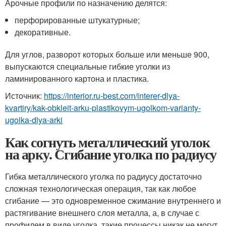
Арочные профили по назначению делятся:
перфорированные штукатурные;
декоративные.
Для углов, разворот которых больше или меньше 90
0
,
выпускаются специальные гибкие уголки из
ламинированного картона и пластика.
Источник:
https://interior.ru-best.com/interer-dlya-
kvartiry/kak-obkleit-arku-plastikovym-ugolkom-varianty-
ugolka-dlya-arki
Как согнуть металлический уголок
на арку. Сгибание уголка по радиусу
Гибка металлического уголка по радиусу достаточно
сложная технологическая операция, так как любое
сгибание — это одновременное сжимание внутреннего и
растягивание внешнего слоя металла, а, в случае с
профилем в виде уголка, такие процессы никак не могут