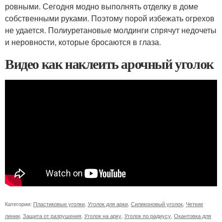
ровными. Сегодня модно выполнять отделку в доме
собственными руками. Поэтому порой избежать огрехов
не удается. Полиуретановые молдинги спрячут недочеты
и неровности, которые бросаются в глаза.
Видео как наклеить арочный уголок
Категории:
Пластиковые уголки
,
Уголок для арки
,
Силиконовый уголок
,
Четкие
линии
,
Защита от разрушения
,
Уголок на арку
,
Уголок по радиусу
,
Окантовка для