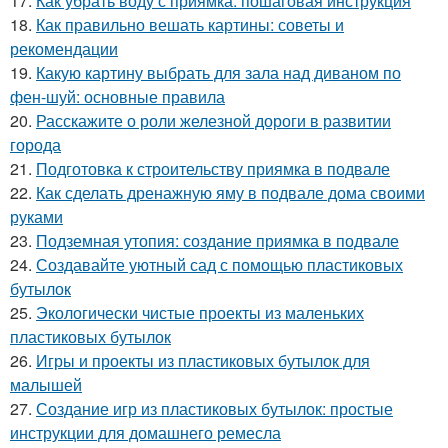
17.
Как убрать воду с приямка: пошаговая инструкция
18.
Как правильно вешать картины: советы и
рекомендации
19.
Какую картину выбрать для зала над диваном по
фен-шуй: основные правила
20.
Расскажите о роли железной дороги в развитии
города
21.
Подготовка к строительству приямка в подвале
22.
Как сделать дренажную яму в подвале дома своими
руками
23.
Подземная утопия: создание приямка в подвале
24.
Создавайте уютный сад с помощью пластиковых
бутылок
25.
Экологически чистые проекты из маленьких
пластиковых бутылок
26.
Игры и проекты из пластиковых бутылок для
малышей
27.
Создание игр из пластиковых бутылок: простые
инструкции для домашнего ремесла