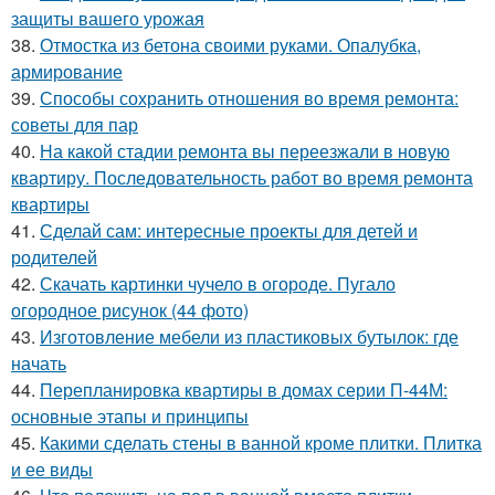
защиты вашего урожая
38.
Отмостка из бетона своими руками. Опалубка,
армирование
39.
Способы сохранить отношения во время ремонта:
советы для пар
40.
На какой стадии ремонта вы переезжали в новую
квартиру. Последовательность работ во время ремонта
квартиры
41.
Сделай сам: интересные проекты для детей и
родителей
42.
Скачать картинки чучело в огороде. Пугало
огородное рисунок (44 фото)
43.
Изготовление мебели из пластиковых бутылок: где
начать
44.
Перепланировка квартиры в домах серии П-44М:
основные этапы и принципы
45.
Какими сделать стены в ванной кроме плитки. Плитка
и ее виды