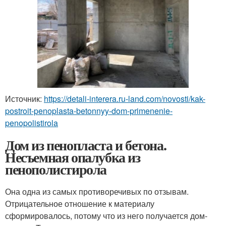
Источник:
https://detali-interera.ru-land.com/novosti/kak-
postroit-penoplasta-betonnyy-dom-primenenie-
penopolistirola
Дом из пенопласта и бетона.
Несъемная опалубка из
пенополистирола
Она одна из самых противоречивых по отзывам.
Отрицательное отношение к материалу
сформировалось, потому что из него получается дом-