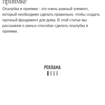
приямке
Опалубка в приямке - это очень важный элемент,
который необходимо сделать правильно, чтобы создать
Опалубка из
Коттеджи из несъемной
прочный фундамент для дома. В этой статье мы
пенополистирола
опалубки
расскажем о умных способах сделать опалубку в
приямке.
Опалубки для
Опалубка для
фундамента
монолитной плиты
Дом из несъемной
Опалубки под ключ
опалубки
Опалубки для стен