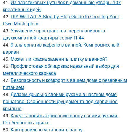
41.
Из пластиковых бутылок в домашнюю утварь: 107
креативных идей
42.
DIY Wall Art: A Step-by-Step Guide to Creating Your
Own Masterpiece
43.
Улучшение пространства: перепланировка
двухкомнатной квартиры серии П-44
44.
6 альтернатив кафелю в ванной. Компромиссный
вариант
45.
Может ли краска заменить плитку в ванной?
46.
Профлистовая облицовка: идеальный выбор для
металлического каркаса
47.
Безопасность и комфорт в вашем доме с резервным
питанием
48.
Делаем крыльцо своими руками в частном доме
пошагово. Особенности фундамента под кирпичное
крыльцо
49.
Как установить акриловую ванну своими руками.
Особенности акрила
50.
Как правильно установить ванну.