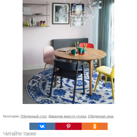
Категории:
Обеденный стол
,
Диванчик вместо уголка
,
Обеденная зона
Читайте также