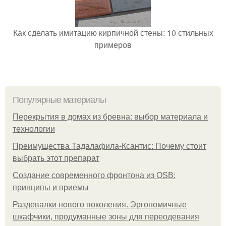
Как сделать имитацию кирпичной стены: 10 стильных
примеров
Популярные материалы
Перекрытия в домах из бревна: выбор материала и
технологии
Преимущества Тадалафила-Ксантис: Почему стоит
выбрать этот препарат
Создание современного фронтона из OSB:
принципы и приемы
Раздевалки нового поколения. Эргономичные
шкафчики, продуманные зоны для переодевания