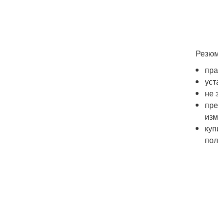
Резюм
пра
уст
не 
пре
изм
куп
пол