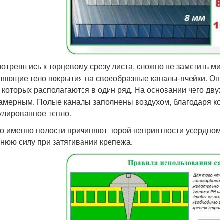
отревшись к торцевому срезу листа, сложно не заметить 
ляющие тело покрытия на своеобразные каналы-ячейки. О
 которых располагаются в один ряд. На основании чего дв
амерным. Полые каналы заполнены воздухом, благодаря ко
улированное тепло.
о именно полости причиняют порой неприятности усердн
нюю силу при затягивании крепежа.