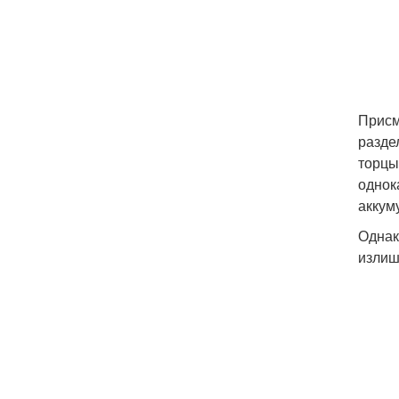
Присм
разде
торцы
однок
аккум
Однак
излиш