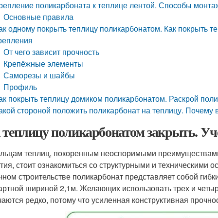
репление поликарбоната к теплице лентой. Способы монта
Основные правила
ак одному покрыть теплицу поликарбонатом. Как покрыть т
репления
От чего зависит прочность
Крепёжные элементы
Саморезы и шайбы
Профиль
ак покрыть теплицу домиком поликарбонатом. Раскрой пол
акой стороной положить поликарбонат на теплицу. Почему 
 теплицу поликарбонатом закрыть. Уч
льцам теплиц, покоренным неоспоримыми преимуществами
тия, стоит ознакомиться со структурными и техническими
чном строительстве поликарбонат представляет собой гибки
артной шириной 2,1м. Желающих использовать трех и четы
чаются редко, потому что усиленная конструктивная прочнос