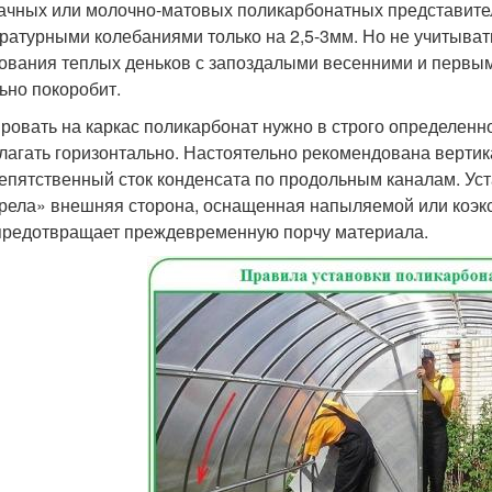
ачных или молочно-матовых поликарбонатных представител
ратурными колебаниями только на 2,5-3мм. Но не учитывать
ования теплых деньков с запоздалыми весенними и первы
ьно покоробит.
ровать на каркас поликарбонат нужно в строго определен
лагать горизонтально. Настоятельно рекомендована верти
епятственный сток конденсата по продольным каналам. Уст
рела» внешняя сторона, оснащенная напыляемой или коэк
предотвращает преждевременную порчу материала.