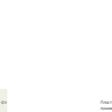
⇦
Пласт
пониж