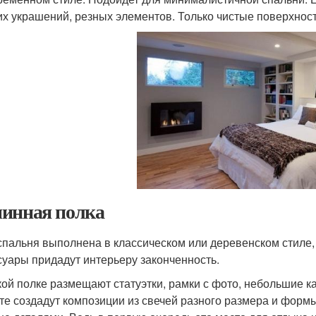
их украшений, резных элементов. Только чистые поверхности
инная полка
спальня выполнена в классическом или деревенском стиле,
суары придадут интерьеру законченность.
кой полке размещают статуэтки, рамки с фото, небольшие к
те создадут композиции из свечей разного размера и форм