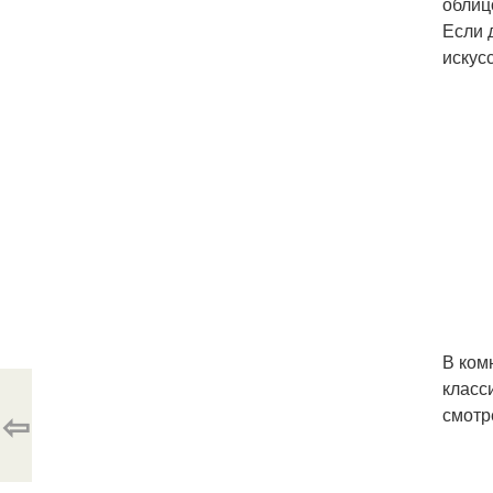
облиц
Если 
искус
В ком
класс
⇦
смотр