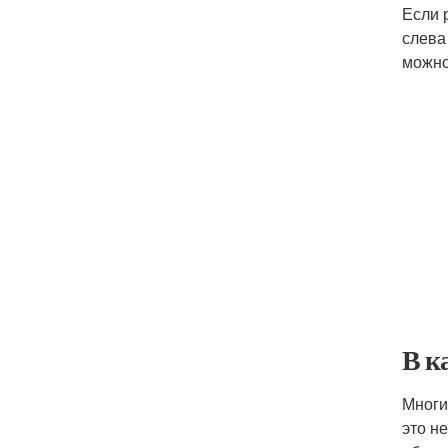
Если 
слева
можно
В к
Многи
это н