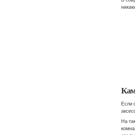
никак
Кам
Если 
аксес
На та
комна