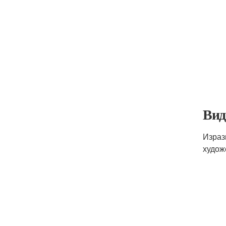
Вид
Израз
худож