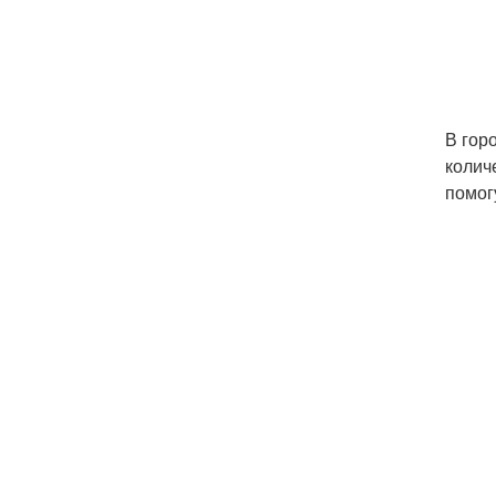
В гор
колич
помог