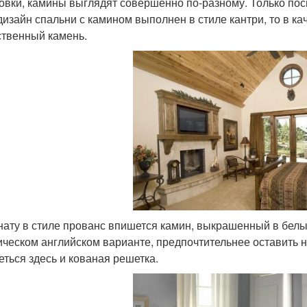
овки, камины выглядят совершенно по-разному. Только посм
дизайн спальни с камином выполнен в стиле кантри, то в к
ственный камень.
нату в стиле прованс впишется камин, выкрашенный в белы
ическом английском варианте, предпочтительнее оставить н
еться здесь и кованая решетка.