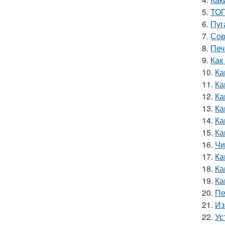
5.
ТОП
6.
Пуг
7.
Сов
8.
Печ
9.
Как
10.
Ка
11.
Ка
12.
Ка
13.
Ка
14.
Ка
15.
Ка
16.
Чи
17.
Ка
18.
Ка
19.
Ка
20.
Пе
21.
Из
22.
Ус