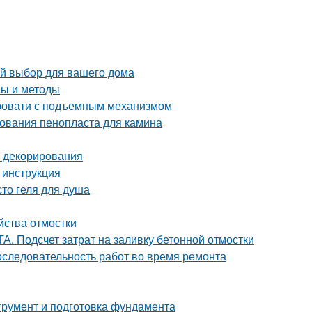
ый выбор для вашего дома
пы и методы
ровати с подъемным механизмом
ования пенопласта для камина
и декорирования
 инструкция
то геля для душа
йства отмостки
. Подсчет затрат на заливку бетонной отмостки
оследовательность работ во время ремонта
трумент и подготовка фундамента