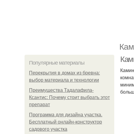
Кам
Кам
Популярные материалы
Камин
Перекрытия в домах из бревна:
комна
выбор материала и технологии
миним
Преимущества Тадалафила-
больш
Ксантис: Почему стоит выбрать этот
препарат
Программа для дизайна участка.
Бесплатный онлайн-конструктор
садового участка