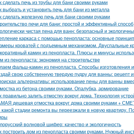
к сделать печь из трубы для бани своими руками
к выбрать и установить печь для бани из металла
к сделать железную печь для бани своими руками
роительство печи для бани: простой и эффективный способ
ологически чистая пена для ванн: безопасный и экологичн
епление каркаса с помощью пенопласта: основные принци
змеры кроватей с подъемным механизмом. Двуспальные к
коративный камин из пенопласта. Плюсы и минусы использ
м из пенопласта: экономия на строительстве
лаем фальш-камин из пенопласта. Способы изготовления 
здай свою собственную твердую пудру для ванны: рецепт и
поисках альтернативы: использование пены для ванны вмес
мостка из бетона своими руками. Опалубка, армирование
к правильно залить отмостку вокруг дома. Технология устро
МАЯ дешевая отмостка вокруг дома своими руками + СМЕТА
 какой стадии ремонта вы переезжали в новую квартиру. П
иры
лорусский волновой шифер: качество и экологичность
к построить дом из пенопласта своими руками. Нужный инс