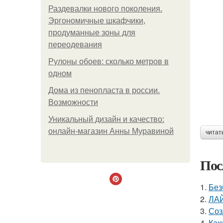
Раздевалки нового поколения.
Эргономичные шкафчики,
продуманные зоны для
переодевания
Рулоны обоев: сколько метров в
одном
Дома из пенопласта в россии.
Возможности
Уникальный дизайн и качество:
онлайн-магазин Анны Муравиной
читат
Пос
1.
Без
2.
ЛАЙ
3.
Соз
4.
Как