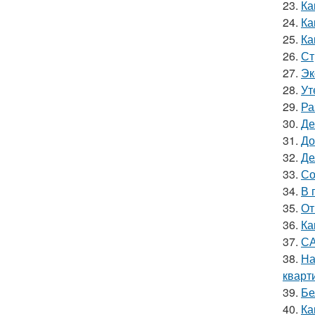
23.
Ка
24.
Ка
25.
Ка
26.
Ст
27.
Эк
28.
Ут
29.
Ра
30.
Де
31.
До
32.
Де
33.
Со
34.
В 
35.
От
36.
Ка
37.
СА
38.
На
кварт
39.
Бе
40.
Ка