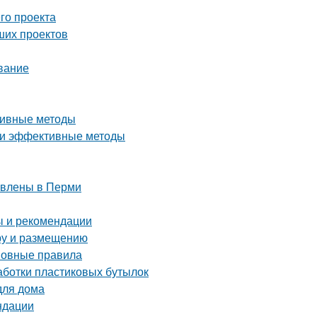
го проекта
ших проектов
ивание
ктивные методы
е и эффективные методы
тавлены в Перми
ы и рекомендации
ору и размещению
сновные правила
аботки пластиковых бутылок
для дома
ндации