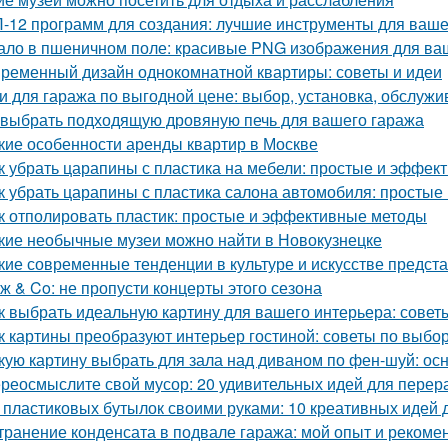
-12 программ для создания: лучшие инструменты для ваше
ало в пшеничном поле: красивые PNG изображения для ва
ременный дизайн однокомнатной квартиры: советы и идеи
и для гаража по выгодной цене: выбор, установка, обслуж
 выбрать подходящую дровяную печь для вашего гаража
кие особенности аренды квартир в Москве
к убрать царапины с пластика на мебели: простые и эффе
к убрать царапины с пластика салона автомобиля: просты
к отполировать пластик: простые и эффективные методы
кие необычные музеи можно найти в Новокузнецке
кие современные тенденции в культуре и искусстве предс
ж & Co: не пропусти концерты этого сезона
к выбрать идеальную картину для вашего интерьера: совет
к картины преобразуют интерьер гостиной: советы по выб
кую картину выбрать для зала над диваном по фен-шуй: о
реосмыслите свой мусор: 20 удивительных идей для перер
 пластиковых бутылок своими руками: 10 креативных идей 
транение конденсата в подвале гаража: мой опыт и рекоме