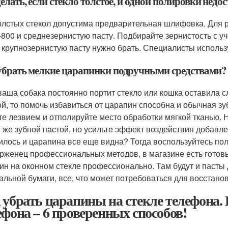
елать, если стекло толстое, и одной полировки недо
олстых стекол допустима предварительная шлифовка. Для р
800 и среднезернистую пасту. Подбирайте зернистость с уч
 крупнозернистую пасту нужно брать. Специалисты испол
убрать мелкие царапинки подручными средствами?
ваша собака постоянно портит стекло или кошка оставила с
ой, то помочь избавиться от царапин способна и обычная зу
те лезвием и отполируйте место обработки мягкой тканью.
й же зубной пастой, но усильте эффект воздействия добавл
илось и царапина все еще видна? Тогда воспользуйтесь пол
рженец профессиональных методов, в магазине есть готовы
ин на оконном стекле профессионально. Там будут и паст
альной бумаги, все, что может потребоваться для восстано
 убрать царапины на стекле телефона.
ефона – 6 проверенных способов!