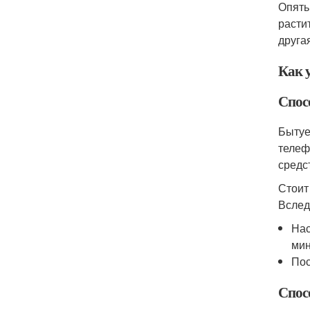
Опять
расти
друга
Как 
Спос
Бытуе
телеф
средс
Стоит
Вслед
Нас
мин
Пос
Спос