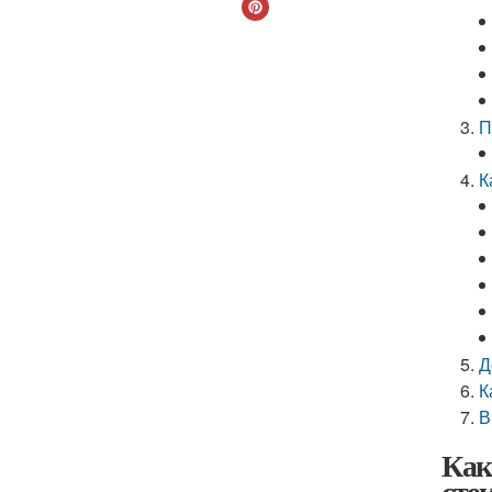
П
К
Д
К
В
Как
сте