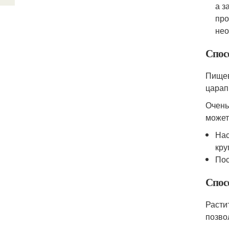
а з
про
нео
Спос
Пищев
царап
Очень
может
Нас
кру
Пос
Спос
Расти
позво