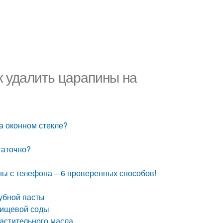
ак удалить царапины на
на оконном стекле?
таточно?
ны с телефона – 6 проверенных способов!
убной пасты
пищевой соды
астительного масла