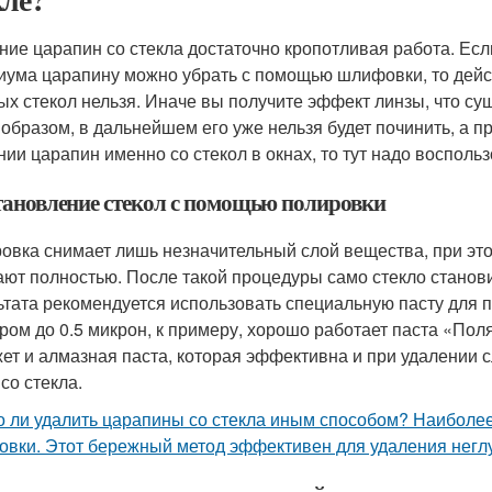
ние царапин со стекла достаточно кропотливая работа. Есл
иума царапину можно убрать с помощью шлифовки, то дейс
ых стекол нельзя. Иначе вы получите эффект линзы, что су
 образом, в дальнейшем его уже нельзя будет починить, а пр
нии царапин именно со стекол в окнах, то тут надо восполь
тановление стекол с помощью полировки
овка снимает лишь незначительный слой вещества, при эт
ают полностью. После такой процедуры само стекло стано
ьтата рекомендуется использовать специальную пасту для п
ром до 0.5 микрон, к примеру, хорошо работает паста «Пол
ет и алмазная паста, которая эффективна и при удалении
со стекла.
 ли удалить царапины со стекла иным способом? Наиболе
овки. Этот бережный метод эффективен для удаления нег