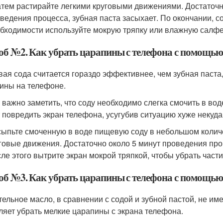
атем растирайте легкими круговыми движениями. Достаточн
ведения процесса, зубная паста засыхает. По окончании, со
бходимости используйте мокрую тряпку или влажную салфе
об №2. Как убрать царапины с телефона с помощь
ая сода считается гораздо эффективнее, чем зубная паста, 
ины на телефоне.
 важно заметить, что соду необходимо слегка смочить в во
 повредить экран телефона, усугубив ситуацию хуже некуда
ыпьте смоченную в воде пищевую соду в небольшом количе
говые движения. Достаточно около 5 минут проведения пр
ле этого вытрите экран мокрой тряпкой, чтобы убрать час
об №3. Как убрать царапины с телефона с помощью
тельное масло, в сравнении с содой и зубной пастой, не им
ляет убрать мелкие царапины с экрана телефона.