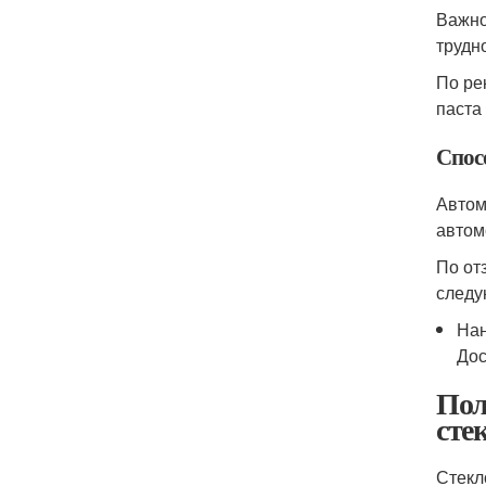
Важно
трудн
По ре
паста
Спос
Автом
автом
По от
следу
Нан
Дос
Пол
сте
Стекл