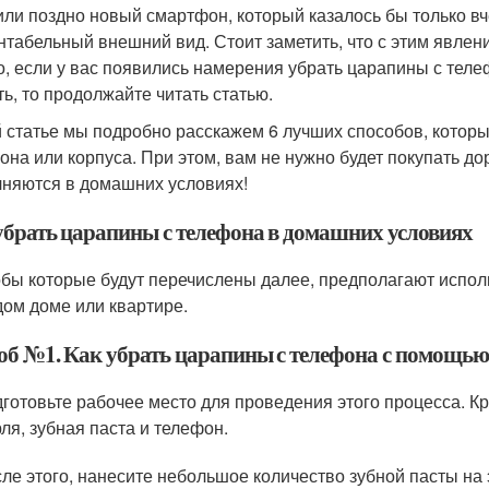
или поздно новый смартфон, который казалось бы только вч
нтабельный внешний вид. Стоит заметить, что с этим явле
то, если у вас появились намерения убрать царапины с теле
ть, то продолжайте читать статью.
й статье мы подробно расскажем 6 лучших способов, котор
она или корпуса. При этом, вам не нужно будет покупать до
няются в домашних условиях!
убрать царапины с телефона в домашних условиях
бы которые будут перечислены далее, предполагают испол
дом доме или квартире.
об №1. Как убрать царапины с телефона с помощью
готовьте рабочее место для проведения этого процесса. К
ля, зубная паста и телефон.
ле этого, нанесите небольшое количество зубной пасты на 