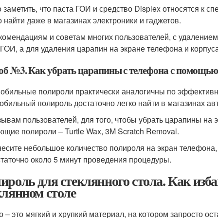
 заметить, что паста ГОИ и средство Displex относятся к 
о найти даже в магазинах электроники и гаджетов.
комендациям и советам многих пользователей, с удалением
 ГОИ, а для удаления царапин на экране телефона и корпуса
об №3. Как убрать царапины с телефона с помощью
обильные полироли практически аналогичны по эффективнос
обильный полироль достаточно легко найти в магазинах авт
зывам пользователей, для того, чтобы убрать царапины на 
ющие полироли – Turtle Wax, 3M Scratch Removal.
есите небольшое количество полироля на экран телефона, 
таточно около 5 минут проведения процедуры.
ироль для стеклянного стола. Как изба
клянном столе
о – это мягкий и хрупкий материал, на котором запросто о