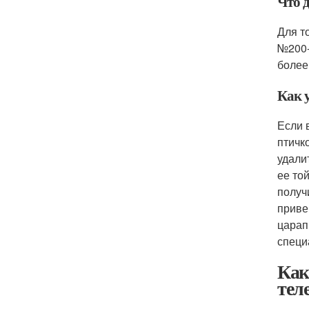
Что д
Для т
№200-
более
Как 
Если 
птичк
удали
ее то
получ
приве
царап
специ
Как
тел