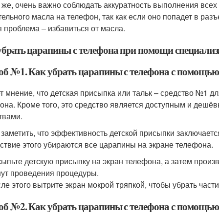
 же, очень важно соблюдать аккуратность выполнения всех 
тельного масла на телефон, так как если оно попадет в раз
я проблема – избавиться от масла.
убрать царапины с телефона при помощи специализ
об №1. Как убрать царапины с телефона с помощью
т мнение, что детская присыпка или тальк – средство №1 дл
она. Кроме того, это средство является доступным и деш
твами.
 заметить, что эффективность детской присыпки заключается 
ствие этого убираются все царапины на экране телефона.
ыпьте детскую присыпку на экран телефона, а затем произ
ут проведения процедуры.
ле этого вытрите экран мокрой тряпкой, чтобы убрать част
об №2. Как убрать царапины с телефона с помощью 