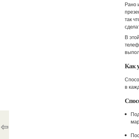
Рано 
презе
так ч
сдела
В это
телеф
выпол
Как 
Спосо
в каж
Спос
Под
мар
⇦
Пос