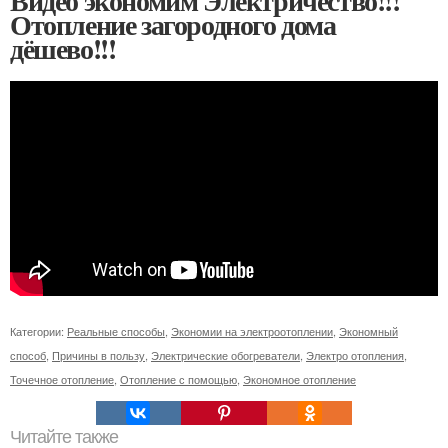
Видео экономим Электричество!!!
Отопление загородного дома
дёшево!!!
Категории:
Реальные способы
,
Экономии на электроотоплении
,
Экономный
способ
,
Причины в пользу
,
Электрические обогреватели
,
Электро отопления
,
Точечное отопление
,
Отопление с помощью
,
Экономное отопление
Читайте также