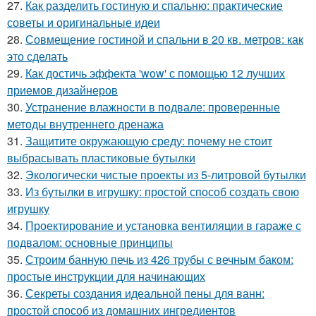
27.
Как разделить гостиную и спальню: практические
советы и оригинальные идеи
28.
Совмещение гостиной и спальни в 20 кв. метров: как
это сделать
29.
Как достичь эффекта 'wow' с помощью 12 лучших
приемов дизайнеров
30.
Устранение влажности в подвале: проверенные
методы внутреннего дренажа
31.
Защитите окружающую среду: почему не стоит
выбрасывать пластиковые бутылки
32.
Экологически чистые проекты из 5-литровой бутылки
33.
Из бутылки в игрушку: простой способ создать свою
игрушку
34.
Проектирование и установка вентиляции в гараже с
подвалом: основные принципы
35.
Строим банную печь из 426 трубы с вечным баком:
простые инструкции для начинающих
36.
Секреты создания идеальной пены для ванн:
простой способ из домашних ингредиентов