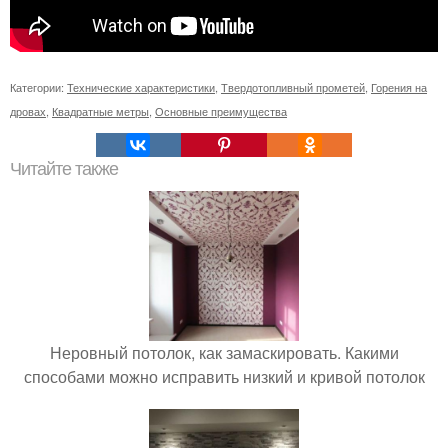
Категории:
Технические характеристики
,
Твердотопливный прометей
,
Горения на
дровах
,
Квадратные метры
,
Основные преимущества
Читайте также
Неровный потолок, как замаскировать. Какими
способами можно исправить низкий и кривой потолок