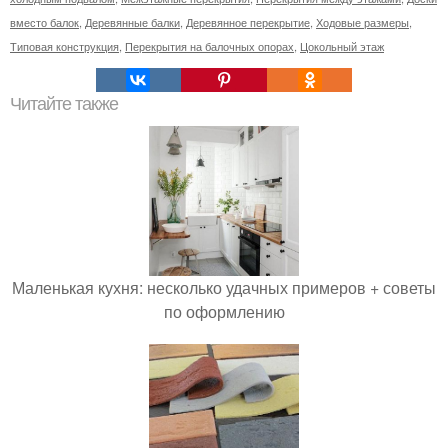
вместо балок
,
Деревянные балки
,
Деревянное перекрытие
,
Ходовые размеры
,
Типовая конструкция
,
Перекрытия на балочных опорах
,
Цокольный этаж
Читайте также
Маленькая кухня: несколько удачных примеров + советы
по оформлению