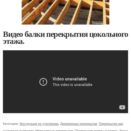
Видео балки перекрытия цокольного
этажа.
Категории:
Инструкция по утеплению
,
Деревянные перекрытия
,
Перекрытия над
холодным подвалом
,
Межэтажные перекрытия
,
Перекрытия между этажами
,
Доски