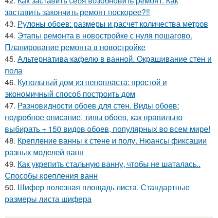
42.
Как заставить себя возобновить ремонт. Как
заставить закончить ремонт поскорее?!!
43.
Рулоны обоев: размеры и расчет количества метров
44.
Этапы ремонта в новостройке с нуля пошагово.
Планирование ремонта в новостройке
45.
Альтернатива кафелю в ванной. Окрашивание стен и
пола
46.
Купольный дом из пенопласта: простой и
экономичный способ построить дом
47.
Разновидности обоев для стен. Виды обоев:
подробное описание, типы обоев, как правильно
выбирать + 150 видов обоев, популярных во всем мире!
48.
Крепление ванны к стене и полу. Нюансы фиксации
разных моделей ванн
49.
Как укрепить стальную ванну, чтобы не шаталась..
Способы крепления ванн
50.
Шифер полезная площадь листа. Стандартные
размеры листа шифера