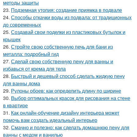
методы защиты
23.
Подземная утопия: создание приямка в подвале
24.
Способы откачки воды из подвала: от традиционных
до современных
25.
Создавай свои поделки из пластиковых бутылок и
крышек
26.
Стройте свою собственную печь для бани из
металла: подробный гид
27.
Сделай свою собственную пену для ванны и
избавься от крема для тела
28.
Быстрый и дешевый способ сделать жидкую пену
для ванны дома
29.
Рулоны обоев: как определить длину по ширине
30.
Выбор оптимальных красок для рисования на стене
в квартире
31.
Как онлайн-обучение дизайну интерьера может
помочь вам создать идеальный интерьер
32.
Смачно и полезно: как сделать домашнюю пену для
ванны с медом и ванилью