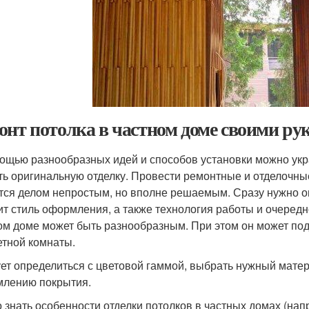
онт потолка в частном доме своими ру
ощью разнообразных идей и способов установки можно укра
ть оригинальную отделку. Провести ремонтные и отделочны
тся делом непростым, но вполне решаемым. Сразу нужно о
ит стиль оформления, а также технология работы и очередн
ом доме может быть разнообразным. При этом он может по
етной комнаты.
ет определиться с цветовой гаммой, выбрать нужный матери
лению покрытия.
 знать особенности отделки потолков в частных домах (напр