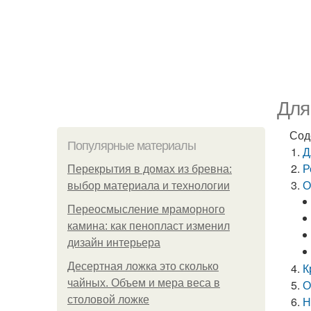
Для
Сод
Популярные материалы
Д
Р
Перекрытия в домах из бревна:
О
выбор материала и технологии
Переосмысление мраморного
камина: как пенопласт изменил
дизайн интерьера
Десертная ложка это сколько
К
чайных. Объем и мера веса в
О
столовой ложке
Н