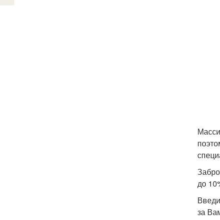
Масси
поэто
специ
Забро
до 10
Введи
за Ва