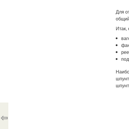
Для о
общий
Итак,
ваг
фан
рее
под
Наибо
шпунт
шпунт
⇦