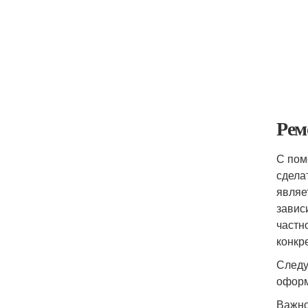
Рем
С пом
сдела
являе
завис
частн
конкр
Следу
оформ
Важно