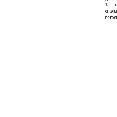
Так, 
спаль
потол