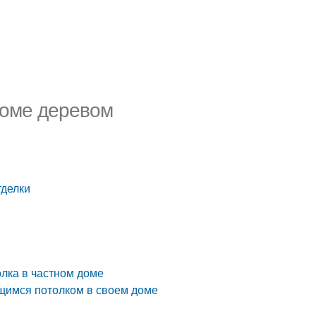
доме деревом
и
тделки
лка в частном доме
ющимся потолком в своем доме