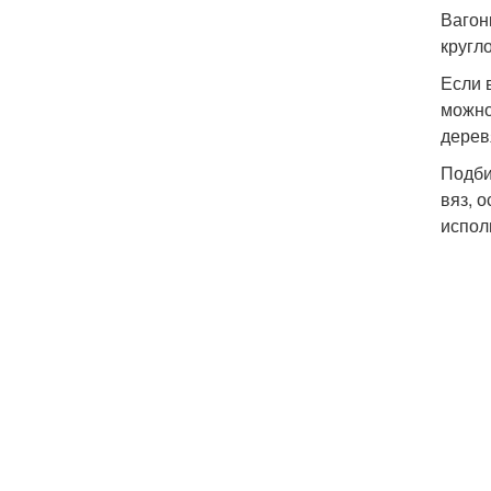
Вагон
кругл
Если 
можно
дерев
Подби
вяз, 
испол