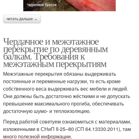
Перекрытия между
Перекрытия из плит
этажами
читать дальше →
Чердачное и межэтажное
Перекрытие в частном
Перекрытия на
перекрытие по деревянным
доме
газобетон
балкам. Требования к
межэтажным перекрытиям
Межэтажные перекрытия обязаны выдерживать
Балочное перекрытие
Перекрытия от пара
постоянные и переменные нагрузки, то есть кроме
собственного веса выдерживать вес мебели и людей.
Они должны быть достаточно жёсткими и не допускать
превышение максимального прогиба, обеспечивать
Перекрытия между
Перекрытия в
достаточную шумо- и теплоизоляцию.
жилым этажом
каркасном доме
Перед работой советуем ознакомиться с материалами,
изложенными в СНиП II-25–80 (СП 64.13330.2011), там
много полезной информации.
Потолочное
Перекрытие в