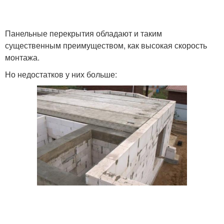
Сборно-монолитные
Перекрытия по
Панельные перекрытия обладают и таким
перекрытия
деревянным балкам
существенным преимуществом, как высокая скорость
монтажа.
Но недостатков у них больше:
Перекрытия по
Перекрытия по потолку
металлическим балкам
Перекрытие по
Межэтажное утепление
деревянным балкам
Требования к
Перекрытия в частном
межэтажным
доме
перекрытиям