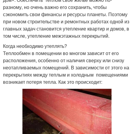
Сталинки с
разному, но очень важно его сохранить, чтобы
деревянными
Балочные перекрытия
сэкономить свои финансы и ресурсы планеты. Поэтому
перекрытиями
при новом строительстве и ремонтных работах одной из
главных задач становится утепление квартир и домов, в
том числе, утепление межэтажных перекрытий.
Квартиры с
Перекрытия в сталинке
деревянными
Когда необходимо утеплять?
перекрытиями
Теплообмен в помещении во многом зависит от его
расположения, особенно от наличия сверху или снизу
неотапливаемых помещений. В зависимости от этого на
Железобетонные
Перекрытия на
перекрытиях между теплым и холодным помещениями
перекрытия
балочных опорах
возникает потеря тепла. Как это происходит:
Перекрытие в
Перекрытия в
деревянном доме
деревянном доме