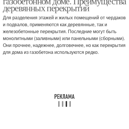
газобетонном доме. Преимущества
деревянных перекрытий
Для разделения этажей и жилых помещений от чердаков
Перекрытие из
Перекрытия на
и подвалов, применяются как деревянные, так и
газобетонных плит
газобетонные блоки
железобетонные перекрытия. Последние могут быть
монолитными (заливными) или панельными (сборными).
Они прочнее, надежнее, долговечнее, но как перекрытия
для дома из газобетона используются редко.
Монолитное
Перекрытия в доме
перекрытие
Перекрытия на стену
Перекрытия в домах
Монолитные
Плитные перекрытия
перекрытия