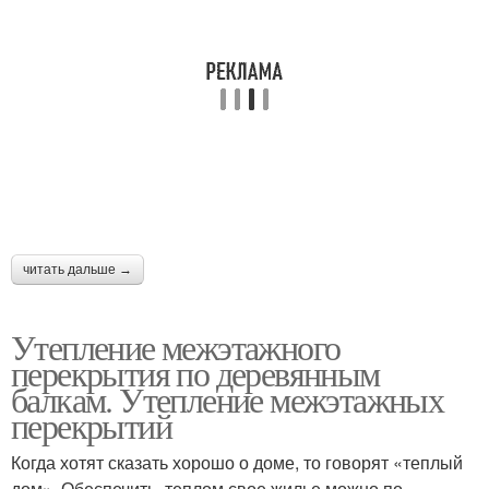
Деревянное перекрытие
Сборные перекрытия
Перекрытия из
Перекрытия из дерева
стандартных плит
читать дальше →
Перекрытие между
Перекрытия в
этажами
кирпичном доме
Утепление межэтажного
перекрытия по деревянным
балкам. Утепление межэтажных
Междуэтажные
Перекрытия в
перекрытий
перекрытия
многоквартирном доме
Когда хотят сказать хорошо о доме, то говорят «теплый
дом». Обеспечить теплом свое жилье можно по-