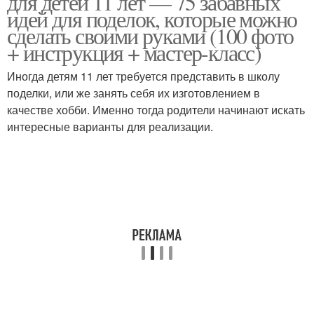
для детей 11 лет — 75 забавных
идей для поделок, которые можно
сделать своими руками (100 фото
+ инструкция + мастер-класс)
Тест для детей
Простые поделки
Иногда детям 11 лет требуется представить в школу
поделки, или же занять себя их изготовлением в
качестве хобби. Именно тогда родители начинают искать
интересные варианты для реализации.
Поделки для
Бумажные поделки
девятилеток
Сложные поделки
Поделки для школы
Поделки для учеников
Поделка из мусора