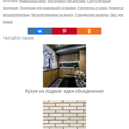
Категории:
Кровельный пирог
,
Инструмент для монтажа
,
Сопутствующий
продукция
,
Продукции для правильной установки
,
Утеплитель от влаги
,
Кровля из
металлочерепицы
,
Металлочерепицы на крышу
,
Стандартные размеры
,
Лист для
крыши
Читайте также
Кухня на лоджии: идеи объединения