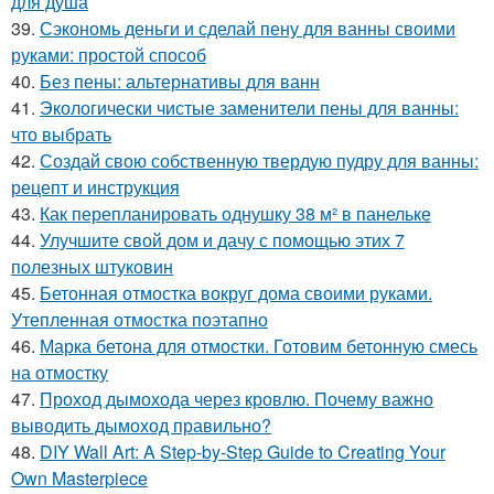
для душа
39.
Сэкономь деньги и сделай пену для ванны своими
руками: простой способ
40.
Без пены: альтернативы для ванн
41.
Экологически чистые заменители пены для ванны:
что выбрать
42.
Создай свою собственную твердую пудру для ванны:
рецепт и инструкция
43.
Как перепланировать однушку 38 м² в панельке
44.
Улучшите свой дом и дачу с помощью этих 7
полезных штуковин
45.
Бетонная отмостка вокруг дома своими руками.
Утепленная отмостка поэтапно
46.
Марка бетона для отмостки. Готовим бетонную смесь
на отмостку
47.
Проход дымохода через кровлю. Почему важно
выводить дымоход правильно?
48.
DIY Wall Art: A Step-by-Step Guide to Creating Your
Own Masterpiece