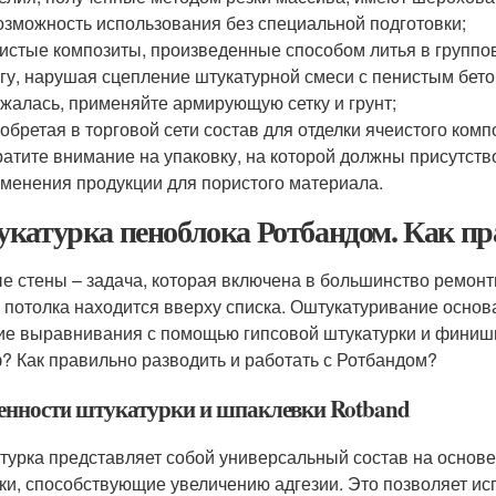
озможность использования без специальной подготовки;
истые композиты, произведенные способом литья в групп
гу, нарушая сцепление штукатурной смеси с пенистым бет
жалась, применяйте армирующую сетку и грунт;
обретая в торговой сети состав для отделки ячеистого комп
атите внимание на упаковку, на которой должны присутст
менения продукции для пористого материала.
катурка пеноблока Ротбандом. Как пр
е стены – задача, которая включена в большинство ремон
и потолка находится вверху списка. Оштукатуривание осн
ие выравнивания с помощью гипсовой штукатурки и финиш
? Как правильно разводить и работать с Ротбандом?
енности штукатурки и шпаклевки Rotband
турка представляет собой универсальный состав на основе
ки, способствующие увеличению адгезии. Это позволяет ис