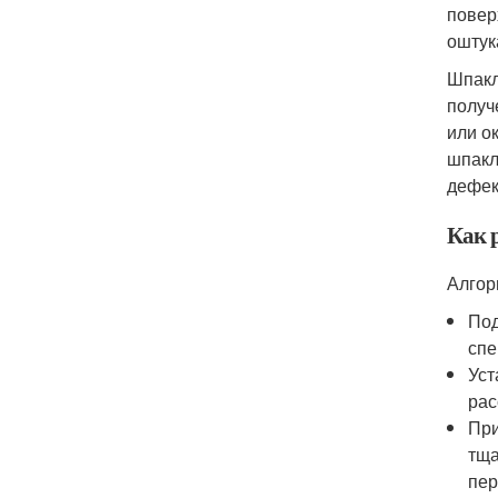
повер
оштук
Шпакл
получ
или о
шпакл
дефек
Как 
Алгор
Под
спе
Уст
рас
При
тща
пер