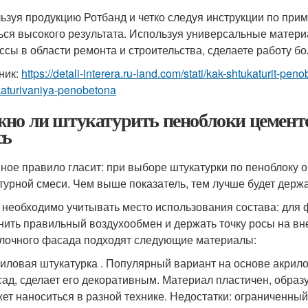
ьзуя продукцию Ротбанд и четко следуя инструкции по пр
ься высокого результата. Используя универсальные материа
ссы в области ремонта и строительства, сделаете работу бо
ник:
https://detali-interera.ru-land.com/stati/kak-shtukaturit-p
katurivaniya-penobetona
но ли штукатурить пеноблоки цемент
сь
ное правило гласит: при выборе штукатурки по пеноблоку 
турной смеси. Чем выше показатель, тем лучше будет держа
 необходимо учитывать место использования состава: для 
нить правильный воздухообмен и держать точку росы на вн
лочного фасада подходят следующие материалы:
иловая штукатурка . Популярный вариант на основе акрило
ад, сделает его декоративным. Материал пластичен, образу
ет наноситься в разной технике. Недостатки: ограниченны