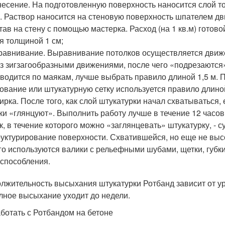
есение. На подготовленную поверхность наносится слой то
. Раствор наносится на стеновую поверхность шпателем д
тав на стену с помощью мастерка. Расход (на 1 кв.м) готово
я толщиной 1 см;
авнивание. Выравнивание потолков осуществляется движе
з зигзагообразными движениями, после чего «подрезаются
водится по маякам, лучше выбрать правило длиной 1,5 м. 
ование или штукатурную сетку используется правило длиной
ирка. После того, как слой штукатурки начал схватываться,
ки «глянцуют». Выполнить работу лучше в течение 12 часо
к, в течение которого можно «заглянцевать» штукатурку, - с
уктурирование поверхности. Схватившейся, но еще не вы
го используются валики с рельефными шубами, щетки, губ
способления.
лжительность высыхания штукатурки Ротбанд зависит от у
лное высыхание уходит до недели.
аботать с Ротбандом на бетоне