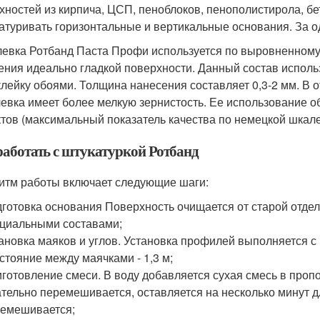
хностей из кирпича, ЦСП, пеноблоков, пенополистирола, б
атуривать горизонтальные и вертикальные основания. За од
евка Ротбанд Паста Профи используется по выровненному
ения идеально гладкой поверхности. Данный состав использ
клейку обоями. Толщина нанесения составляет 0,3-2 мм. В о
евка имеет более мелкую зернистость. Ее использование о
тов (максимальный показатель качества по немецкой шкале
работать с штукатуркой Ротбанд
итм работы включает следующие шаги:
готовка основания Поверхность очищается от старой отделк
циальными составами;
ановка маяков и углов. Установка профилей выполняется 
стояние между маячками - 1,3 м;
готовление смеси. В воду добавляется сухая смесь в пропор
тельно перемешивается, оставляется на несколько минут д
емешивается;