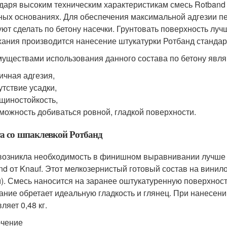
даря высоким техническим характеристикам смесь Rotband 
ных основаниях. Для обеспечения максимальной адгезии пер
уют сделать по бетону насечки. Грунтовать поверхность лу
ания производится нанесение штукатурки Ротбанд станда
уществами использования данного состава по бетону явл
ичная адгезия,
утствие усадки,
щиностойкость,
можность добиваться ровной, гладкой поверхности.
а со шпаклевкой Ротбанд
возникла необходимость в финишном выравнивании лучше 
nd от Knauf. Этот мелкозернистый готовый состав на винило
м). Смесь наносится на заранее оштукатуренную поверхнос
ание обретает идеальную гладкость и глянец. При нанесении
ляет 0,48 кг.
чение