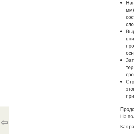
Нан
мм)
сос
сло
Выр
вни
про
осн
Зат
тер
сро
Стр
это
при
Продо
На по
⇦
Как р