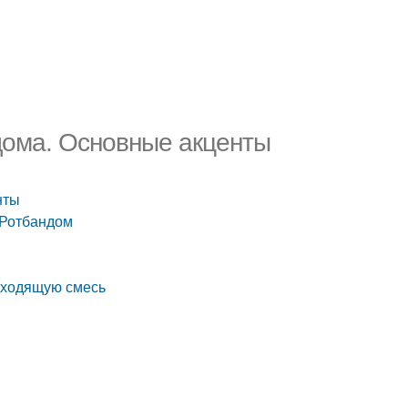
 дома. Основные акценты
нты
 Ротбандом
дходящую смесь