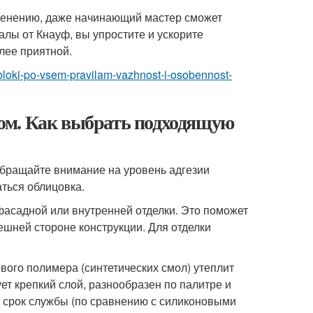
именению, даже начинающий мастер сможет
лы от Кнауф, вы упростите и ускорите
лее приятной.
enobloki-po-vsem-pravilam-vazhnost-i-osobennost-
ом. Как выбрать подходящую
обращайте внимание на уровень адгезии
ться облицовка.
фасадной или внутренней отделки. Это поможет
ешней стороне конструкции. Для отделки
вого полимера (синтетических смол) утеплит
ет крепкий слой, разнообразен по палитре и
й срок службы (по сравнению с силиконовыми