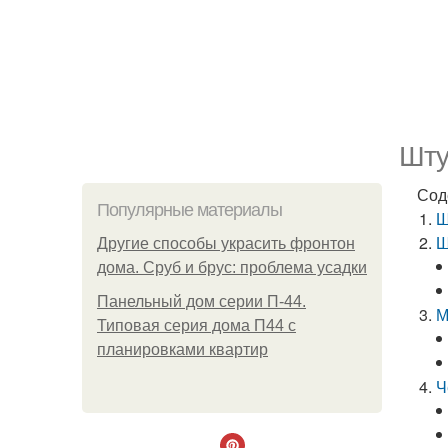
Шту
Сод
Популярные материалы
Ш
Ш
Другие способы украсить фронтон
дома. Сруб и брус: проблема усадки
Панельный дом серии П-44.
М
Типовая серия дома П44 с
планировками квартир
Ч