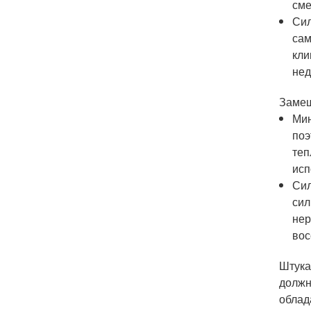
сме
Сил
сам
кли
нед
Замеш
Мин
поэ
теп
исп
Сил
сил
нер
вос
Штука
должн
облад