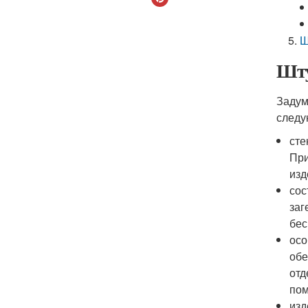
Ш
Шту
Задум
следу
сте
При
изд
сос
заг
бес
осо
обе
отд
по
изд