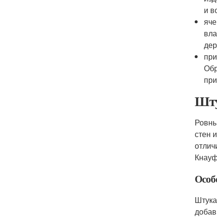
и в
яче
вла
дер
при
Обр
при
Шту
Ровны
стен 
отлич
Кнауф
Особ
Штука
добав