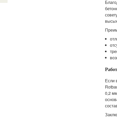
Благо
бетон
совет
высых
Преим
отл
отс
тре
воз
Работ
Если 
Rotba
0,2 м
основ
состав
Заклю