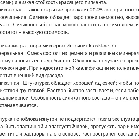
сями) и низкая стойкость красящего пигмента.
иконовая . Такое покрытие прослужит 20-25 лет, при этом 
оочищения. Силикон обладает паропроницаемостью, высоко
мате. Силиконовый состав можно наносить тонким слоем, и
остаток – высокую стоимость.
ивание раствора миксером Источник kraski-net.ru
еральная . Смесь состоит из цемента и различных минерал
тому наносить ее надо быстро. Облицовка получается проч
лоизоляции. При недостаточной квалификации исполнителя 
ортит внешний вид фасада.
икатная . Штукатурка обладает хорошей адгезией; чтобы п
икатной грунтовкой. Раствор быстро застывает и, если рабо
авномерной. Особенность силикатного состава – он меняет
станавливается.
турка пеноблока изнутри не подвергается таким эксплуатац
а быть эластичной и влагоустойчивой, пропускать пар и и
ает гипс и растворы на его основе. Распространен состав из