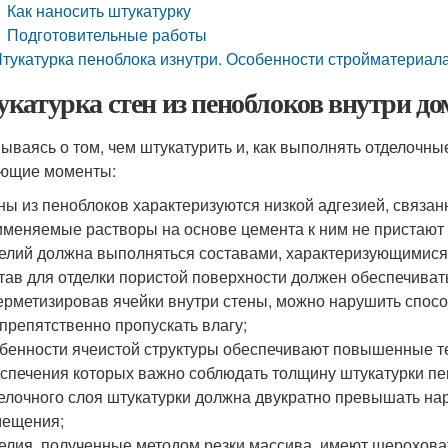
Как наносить штукатурку
Подготовительные работы
тукатурка пеноблока изнутри. Особенности стройматериал
катурка стен из пеноблоков внутри д
ываясь о том, чем штукатурить и, как выполнять отделочн
ющие моменты:
ны из пеноблоков характеризуются низкой адгезией, связан
меняемые растворы на основе цемента к ним не пристают 
елий должна выполняться составами, характеризующимися
тав для отделки пористой поверхности должен обеспечиват
ерметизировав ячейки внутри стены, можно нарушить спос
препятственно пропускать влагу;
бенности ячеистой структуры обеспечивают повышенные т
спечения которых важно соблюдать толщину штукатурки пе
елочного слоя штукатурки должна двукратно превышать на
мещения;
елия, полученные методом резки массива, имеют шерохова