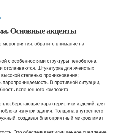
а
ома. Основные акценты
ые мероприятия, обратите внимание на
ной с особенностями структуры пенобетона.
и отслаиваются. Штукатурка для ячеистых
 высокой степенью проникновения;
ь паропроницаемость. В противной ситуации,
обность вспененного композита
еплосберегающие характеристики изделий, для
ноблока изнутри здания. Толщина внутреннего
ружный, создавая благоприятный микроклимат
тость. Это обеспечивает улучшенное сцепление