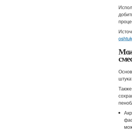
Испол
добит
проце
Источ
oshtu
Мож
сме
Основ
штука
Также
сохра
пеноб
Акр
фас
мож