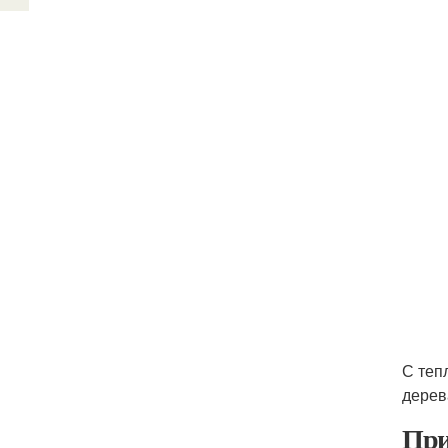
С теп
дерев
При