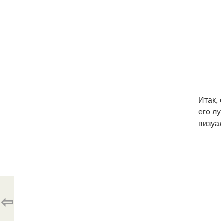
Итак,
его л
визуа
⇦