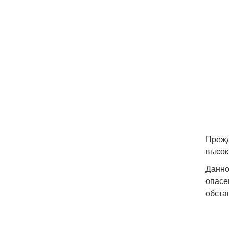
Прежд
высок
Данно
опасе
обста