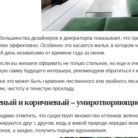
большинства дизайнеров и декораторов показывает, что п
лее эффективно. Особенно это касается жилья, в котором ч
й день независимо от времени года за окном.
 если вы желаете оформить не только стильное, но еще и 
вую гамму будущего интерьера, рекомендуем обратиться к 
ня это может быть гармония лиственного или хвойного лес
ию, чистоту и тенистую прохладу.
еный и коричневый – умиротворяющие
одимо отметить, что существует множество оттенков зелено
нируются друг с другом, ведь в живой природе нередко мо
тонов, а заодно, получить порцию вдохновения.