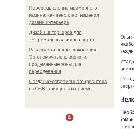
Переосмысление мраморного
камина: как пенопласт изменил
дизайн интерьера
Дизайн интерьеров для
Опыт 
экстремальных видов спорта
наибо
Раздевалки нового поколения.
кажды
Эргономичные шкафчики,
Итак,
продуманные зоны для
цвето
переодевания
Сегод
Создание современного фронтона
энерг
из OSB: принципы и приемы
Зел
Необх
комби
этих 