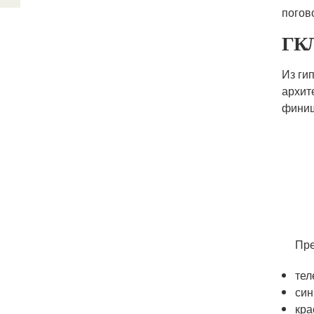
погов
ГКЛ
Из ги
архит
финиш
Пре
тел
син
кра