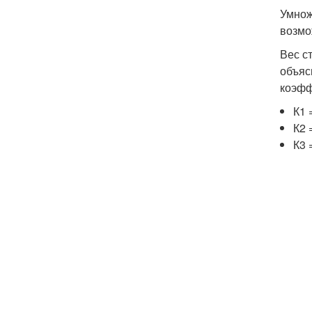
Умнож
возмо
Вес с
объяс
коэфф
К
1
К
2
=
К
3
=