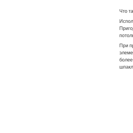
Что т
Испол
Приго
потол
При п
элеме
более
шпакл