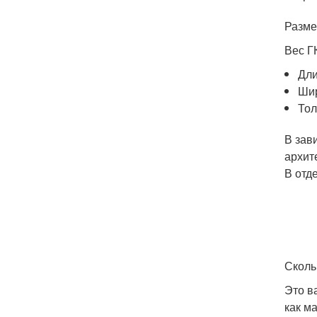
Разме
Вес Г
Дли
Шир
Тол
В зав
архит
В отд
Сколь
Это в
как м