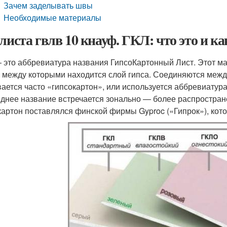
Зачем заделывать швы
Необходимые материалы
 листа гвлв 10 кнауф. ГКЛ: что это и 
 это аббревиатура названия ГипсоКартонный Лист. Этот ма
, между которыми находится слой гипса. Соединяются межд
ается часто «гипсокартон», или используется аббревиатура
днее название встречается зонально — более распростране
картон поставлялся финской фирмы Gyproc («Гипрок»), кот