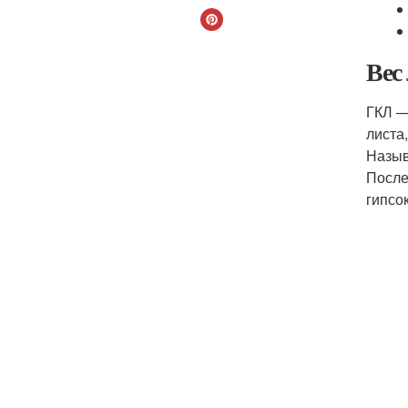
Вес
ГКЛ —
листа
Назыв
После
гипсо