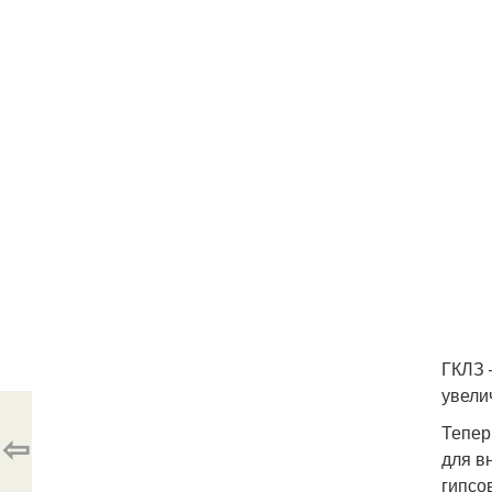
ГКЛЗ 
увели
Тепер
⇦
для в
гипсо