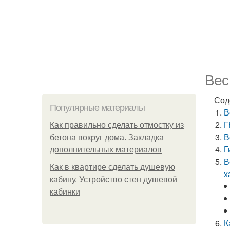
Вес
Сод
Популярные материалы
В
Г
Как правильно сделать отмостку из
В
бетона вокруг дома. Закладка
Г
дополнительных материалов
В
Как в квартире сделать душевую
х
кабину. Устройство стен душевой
кабинки
К