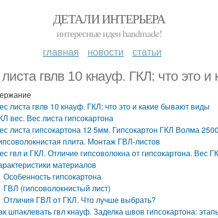
ДЕТАЛИ ИНТЕРЬЕРА
интересные идеи handmade!
главная
новости
статьи
 листа гвлв 10 кнауф. ГКЛ: что это 
ержание
ес листа гвлв 10 кнауф. ГКЛ: что это и какие бывают виды
КЛ вес. Вес листа гипсокартона
ес листа гипсокартона 12 5мм. Гипсокартон ГКЛ Волма 250
ипсоволокнистая плита. Монтаж ГВЛ-листов
ес гвл и ГКЛ. Отличие гипсоволокна от гипсокартона. Вес
арактеристики материалов
Особенность гипсокартона
ГВЛ (гипсоволокнистый лист)
Отличия ГВЛ от ГКЛ. Что лучше выбрать?
ак шпаклевать гвл кнауф. Заделка швов гипсокартона: эта