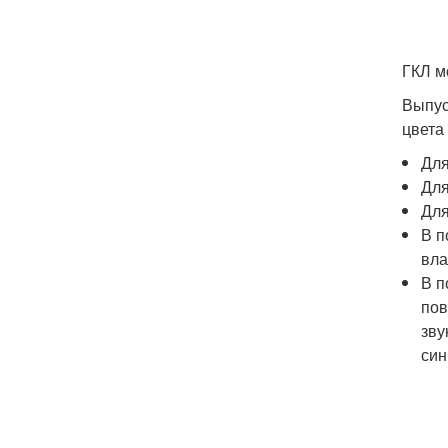
ГКЛ м
Выпус
цвета 
Для
Для
Для
В п
вла
В п
пов
зву
син