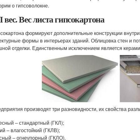
орим о гипсоволокне.
 вес. Вес листа гипсокартона
псокартона формируют дополнительные конструкции внутри
ектурные формы в интерьерах зданий. Облицовка стен и п
ной отделки. Единственным исключением является керамиче
дприятия производят три разновидности, их свойства разли
есный – стандартный (ГКЛ);
ий – влагостойкий (ГКЛВ);
сный – огнеупорный (ГКЛО).