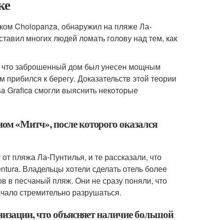
ке
иком Cholopanza, обнаружил на пляже Ла-
тавил многих людей ломать голову над тем, как
т, что заброшенный дом был унесен мощным
м прибился к берегу. Доказательств этой теории
sa Grafica смогли выяснить некоторые
ом «Митч», после которого оказался
т пляжа Ла-Пунтилья, и те рассказали, что
entura. Владельцы хотели сделать отель более
в в песчаный пляж. Они не сразу поняли, что
ачало стремительно разрушаться.
низации, что объясняет наличие большой