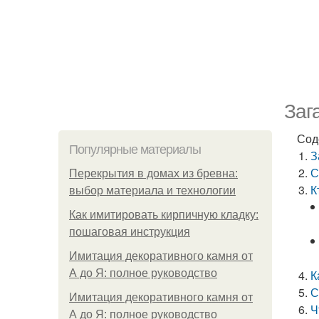
Заг
Сод
Популярные материалы
З
С
Перекрытия в домах из бревна:
К
выбор материала и технологии
Как имитировать кирпичную кладку:
пошаговая инструкция
Имитация декоративного камня от
А до Я: полное руководство
К
С
Имитация декоративного камня от
Ч
А до Я: полное руководство