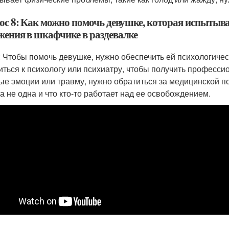
ос 8: Как можно помочь девушке, которая испытывае
жения в шкафчике в раздевалке
: Чтобы помочь девушке, нужно обеспечить ей психологиче
иться к психологу или психиатру, чтобы получить професс
ые эмоции или травму, нужно обратиться за медицинской п
на не одна и что кто-то работает над ее освобождением.