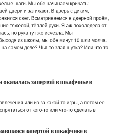
жёлые шаги. Мы обе начинаем кричать:
ей двери и затихают. В дверь с диким,
оявился свет. Всматриваемся в дверной проём,
ение тяжёлой, тёплой руки. Я аж похолодела от
ась, но рука тут же исчезла. Мы
Выходя из школы, мы обе минут 10 шли молча.
о на самом деле? Чья-то злая шутка? Или что-то
а оказалась запертой в шкафчике в
лечения или из-за какой-то игры, а потом ее
прятаться от кого-то или что-то сделать в
завшаяся запертой в шкафчике в