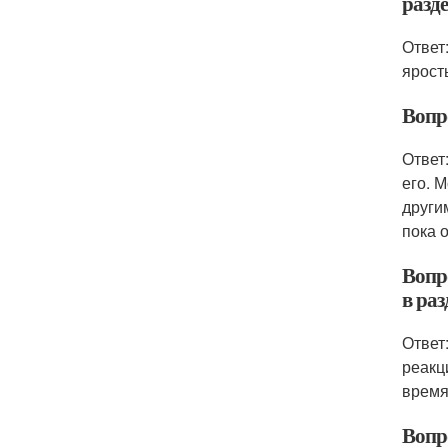
разд
Ответ
ярост
Вопр
Ответ
его. 
други
пока 
Вопр
в раз
Ответ
реакц
время
Вопр