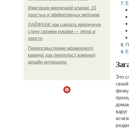
Е
Имитация кирпичной кладки: 10
простых и эффективных методов
ЛАЙФХАК: как сделать кирпичную
стену своими руками — легко и
просто
П
Переосмысление мраморного
Е
камина: как пенопласт изменил
Заг
дизайн интерьера
Это с
своей
физку
прохо
домам
вдруг
исчез
разде