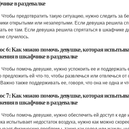
чике в раздевалке
: Чтобы предотвратить такую ситуацию, нужно следить за б
ики открытыми или незапертыми. Если девушка решила спря
ать ее там. Если девушка решила спрятаться в шкафчике дл
 не случилось.
ос 6: Как можно помочь девушке, которая испытывае
жения в шкафчике в раздевалке
: Чтобы помочь девушке, нужно успокоить ее и поддержать е
 предложить ей что-то, чтобы развлечься или отвлечься от 
. Важно также поддерживать ее, говоря, что она не одна и ч
ос 7: Как можно помочь девушке, которая испытывае
жения в шкафчике в раздевалке
: Чтобы помочь девушке, нужно обеспечить ей доступ к еде 
ка испытывает недостаток воздуха, нужно как можно скоре
ывает физические проблемы, такие как голод или жажду, н