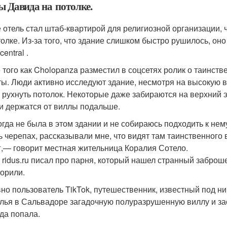
ы Давида на потолке.
 отель стал штаб-квартирой для религиозной организации,
толке. Из-за того, что здание слишком быстро рушилось, о
central .
 того как Cholopanza разместил в соцсетях ролик о таинств
ты. Люди активно исследуют здание, несмотря на высокую в
 рухнуть потолок. Некоторые даже забираются на верхний 
и держатся от виллы подальше.
огда не была в этом здании и не собираюсь подходить к нем
ь черепах, рассказывали мне, что видят там таинственного
,
— говорит местная жительница Коралия Сотело.
 ridus.ru писал про парня, который нашел странный заброш
ворили.
но пользователь TikTok, путешественник, известный под н
лья в Сальвадоре загадочную полуразрушенную виллу и зас
уда попала.