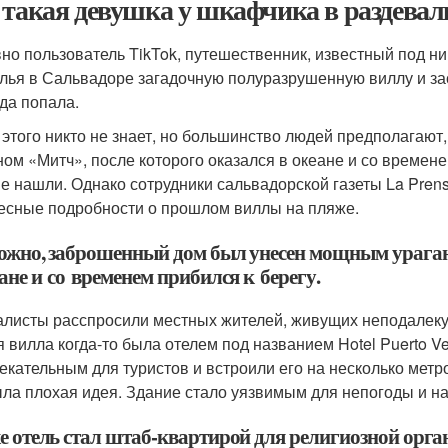
 такая девушка у шкафчика в раздевал
но пользователь TikTok, путешественник, известный под н
лья в Сальвадоре загадочную полуразрушенную виллу и зас
уда попала.
 этого никто не знает, но большинство людей предполагаю
ном «Митч», после которого оказался в океане и со времене
не нашли. Однако сотрудники сальвадорской газеты La Pren
есные подробности о прошлом виллы на пляже.
ожно, заброшенный дом был унесен мощным ураган
ане и со временем прибился к берегу.
листы расспросили местных жителей, живущих неподалеку о
я вилла когда-то была отелем под названием Hotel Puerto V
екательным для туристов и встроили его на несколько метро
ыла плохая идея. Здание стало уязвимым для непогоды и н
е отель стал штаб-квартирой для религиозной орга