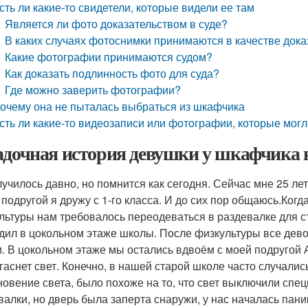
сть ли какие-то свидетели, которые видели ее там
Является ли фото доказательством в суде?
В каких случаях фотоснимки принимаются в качестве дока
Какие фотографии принимаются судом?
Как доказать подлинность фото для суда?
Где можно заверить фотографии?
очему она не пыталась выбраться из шкафчика
сть ли какие-то видеозаписи или фотографии, которые мог
адочная история девушки у шкафчика в
лучилось давно, но помнится как сегодня. Сейчас мне 25 лет
 подругой я дружу с 1-го класса. И до сих пор общаюсь.Когд
льтуры нам требовалось переодеваться в раздевалке для ст
дил в цокольном этаже школы. После физкультуры все дево
. В цокольном этаже мы остались вдвоём с моей подругой 
 гаснет свет. Конечно, в нашей старой школе часто случалис
новение света, было похоже на то, что свет выключили спец
валки, но дверь была заперта снаружи, у нас началась пани