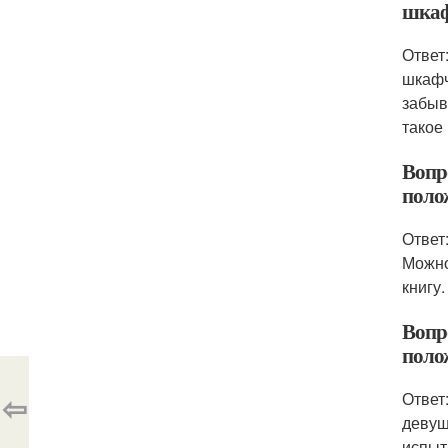
шкаф
Ответ
шкафч
забыв
такое
Вопр
поло
Ответ
Можно
книгу
Вопр
поло
⇦
Ответ
девуш
испыт