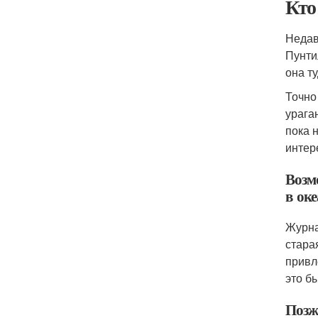
Кто
Недав
Пунти
она т
Точно
урага
пока 
интер
Возм
в оке
Журна
стара
привл
это б
Позж