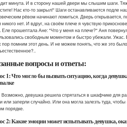
дит минута. И в сторону нашей двери мы слышим шаги. Тя
стите! Нас кто-то закрыл!" Шаги останавливаются подле наш
овеческим рёвом начинают ломиться. Дверь открывается, п
м никого нет. И вдруг, на своём плече я чувствую прикоснов
. Еле прошептала Ане: "Что у меня на плече?" Аня повернул
льзовались свободным моментом и быстро убежали. Ужас. 
х пор помним этот день. И не можем понять, что же это был
ъестественное?..
занные вопросы и ответы:
ос 1: Что могло бы вызвать ситуацию, когда девушк
евалке
: Возможно, девушка решила спрятаться в шкафчике для разв
и или заперли случайно. Или она могла залезть туда, чтобы с
ом порядке.
ос 2: Какие эмоции может испытывать девушка, ока