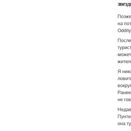
звезд
Позже
на по
Oddity
После
турис
может
жител
Я ник
ловит
вокруг
Ранее
не го
Недав
Пунти
она т