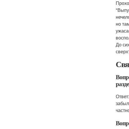
Прохо
"Выпу
нечел
но та
ужаса
воспо
До си
сверх
Свя
Вопр
разд
Ответ
забыл
частн
Вопр