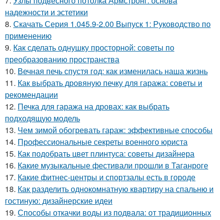
7.
Узлы подвесного потолка Армстронг: основа
надежности и эстетики
8.
Скачать Серия 1.045.9-2.00 Выпуск 1: Руководство по
применению
9.
Как сделать однушку просторной: советы по
преобразованию пространства
10.
Вечная печь спустя год: как изменилась наша жизнь
11.
Как выбрать дровяную печку для гаража: советы и
рекомендации
12.
Печка для гаража на дровах: как выбрать
подходящую модель
13.
Чем зимой обогревать гараж: эффективные способы
14.
Профессиональные секреты военного юриста
15.
Как подобрать цвет плинтуса: советы дизайнера
16.
Какие музыкальные фестивали прошли в Таганроге
17.
Какие фитнес-центры и спортзалы есть в городе
18.
Как разделить однокомнатную квартиру на спальню и
гостиную: дизайнерские идеи
19.
Способы откачки воды из подвала: от традиционных