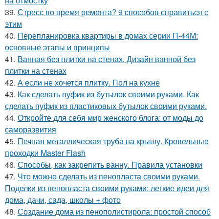
на отмостку
39.
Стресс во время ремонта? 9 способов справиться с
этим
40.
Перепланировка квартиры в домах серии П-44М:
основные этапы и принципы
41.
Ванная без плитки на стенах. Дизайн ванной без
плитки на стенах
42.
А если не хочется плитку. Пол на кухне
43.
Как сделать пуфик из бутылок своими руками. Как
сделать пуфик из пластиковых бутылок своими руками.
44.
Откройте для себя мир женского блога: от моды до
саморазвития
45.
Печная металлическая труба на крышу. Кровельные
проходки Master Flash
46.
Способы, как закрепить ванну. Правила установки
47.
Что можно сделать из пенопласта своими руками.
Поделки из пенопласта своими руками: легкие идеи для
дома, дачи, сада, школы + фото
48.
Создание дома из пенополистирола: простой способ