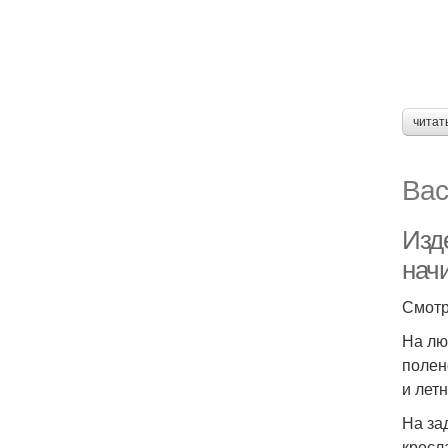
читат
Вас
Изд
нач
Смотр
На лю
полен
и лет
На за
кресл