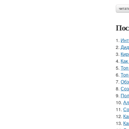
читат
Пос
1.
Инт
2.
Дид
3.
Кир
4.
Как
5.
Топ
6.
Топ
7.
Обз
8.
Соз
9.
Пол
10.
Ал
11.
Со
12.
Ка
13.
Ка