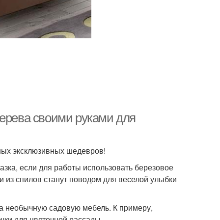
дерева своими руками для
нных эксклюзивных шедевров!
азка, если для работы использовать березовое
ки из спилов станут поводом для веселой улыбки
да необычную садовую мебель. К примеру,
чки для цветочной рассады.