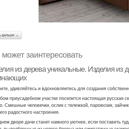
ь дальше →
 может заинтересовать
елия из дерева уникальные. Изделия из 
инающих
ите, удивляйтесь и вдохновляетесь для создания собстве
бом приусадебном участке поселится настоящая русская ск
о. Смешные человечки, ослик с тележкой, паровозик, зайчи
него радостного настроения.
днем дворе дачи станет намного уютнее, если поставить ту
а, выдолбленные из целого бревна или симпатичные скамее