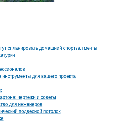
гут спланировать домашний спортзал мечты
катурки
фессионалов
е инструменты для вашего проекта
х
артона: чертежи и советы
ство для инженеров
лический подвесной потолок
ке