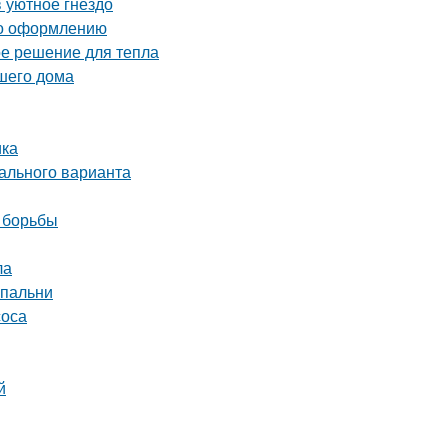
 уютное гнездо
 по оформлению
ое решение для тепла
ашего дома
ика
ального варианта
 борьбы
ла
спальни
соса
й