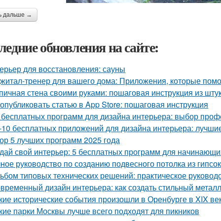
ь дальше →
ледние обновления на сайте:
ерьер для восстановления: сауны
житал-тренер для вашего дома: Приложения, которые помо
пичная стена своими руками: пошаговая инструкция из шту
 опубликовать статью в App Store: пошаговая инструкция
 бесплатных программ для дизайна интерьера: выбор про
-10 бесплатных приложений для дизайна интерьера: лучши
ор 5 лучших программ 2025 года
дай свой интерьер: 5 бесплатных программ для начинающи
ное руководство по созданию подвесного потолка из гипсок
ьбом типовых технических решений: практическое руковод
временный дизайн интерьера: как создать стильный метал
кие исторические события произошли в Оренбурге в XIX ве
кие парки Москвы лучше всего подходят для пикников