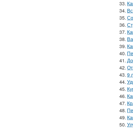
33.
Ка
34.
Вс
35.
Со
36.
Ст
37.
Ка
38.
Ва
39.
Ка
40.
Пе
41.
До
42.
От
43.
9 
44.
Уд
45.
Ку
46.
Ка
47.
Кр
48.
Пе
49.
Ка
50.
Ул