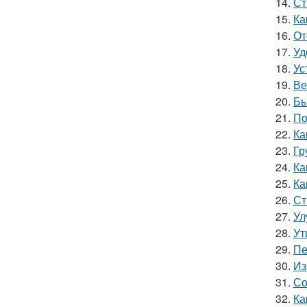
14.
Ст
15.
Ка
16.
От
17.
Уд
18.
Ус
19.
Ве
20.
Бы
21.
По
22.
Ка
23.
Гр
24.
Ка
25.
Ка
26.
Ст
27.
Ул
28.
Ут
29.
Пе
30.
Из
31.
Со
32.
Ка