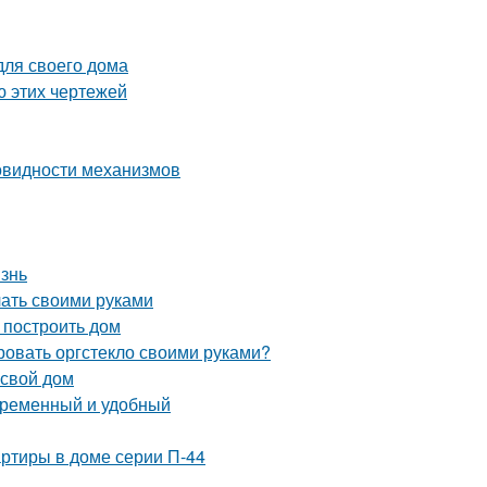
для своего дома
ю этих чертежей
овидности механизмов
изнь
лать своими руками
 построить дом
ровать оргстекло своими руками?
 свой дом
овременный и удобный
ртиры в доме серии П-44