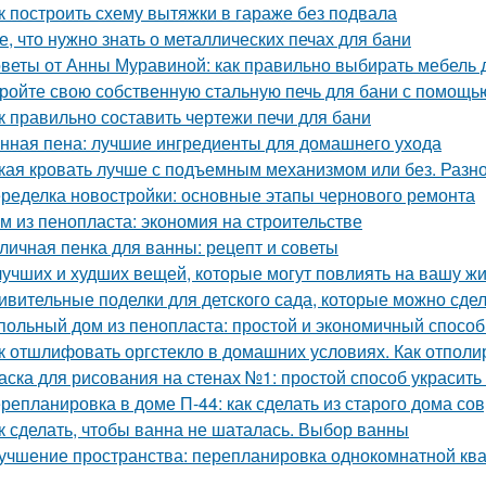
к построить схему вытяжки в гараже без подвала
е, что нужно знать о металлических печах для бани
веты от Анны Муравиной: как правильно выбирать мебель 
ройте свою собственную стальную печь для бани с помощь
к правильно составить чертежи печи для бани
нная пена: лучшие ингредиенты для домашнего ухода
кая кровать лучше с подъемным механизмом или без. Разн
ределка новостройки: основные этапы чернового ремонта
м из пенопласта: экономия на строительстве
личная пенка для ванны: рецепт и советы
лучших и худших вещей, которые могут повлиять на вашу ж
ивительные поделки для детского сада, которые можно сде
польный дом из пенопласта: простой и экономичный способ
к отшлифовать оргстекло в домашних условиях. Как отполи
аска для рисования на стенах №1: простой способ украсить
репланировка в доме П-44: как сделать из старого дома с
к сделать, чтобы ванна не шаталась. Выбор ванны
учшение пространства: перепланировка однокомнатной ква