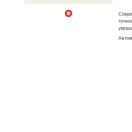
Совре
точно
украш
Автом