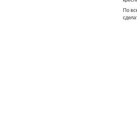
По вс
сдела