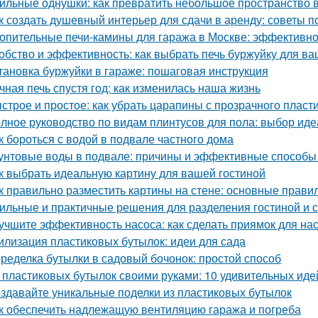
ильные однушки: как превратить небольшое пространство в
к создать душевный интерьер для сдачи в аренду: советы
опительные печи-камины для гаража в Москве: эффективн
обство и эффективность: как выбрать печь буржуйку для в
тановка буржуйки в гараже: пошаговая инструкция
чная печь спустя год: как изменилась наша жизнь
строе и простое: как убрать царапины с прозрачного пласт
лное руководство по видам плинтусов для пола: выбор иде
к бороться с водой в подвале частного дома
унтовые воды в подвале: причины и эффективные способы
к выбрать идеальную картину для вашей гостиной
к правильно разместить картины на стене: основные прави
ильные и практичные решения для разделения гостиной и 
учшите эффективность насоса: как сделать приямок для на
илизация пластиковых бутылок: идеи для сада
ределка бутылки в садовый бочонок: простой способ
 пластиковых бутылок своими руками: 10 удивительных иде
здавайте уникальные поделки из пластиковых бутылок
к обеспечить надлежащую вентиляцию гаража и погреба