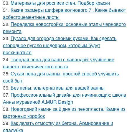
30.
Материалы для росписи стен. Подбор краски
31.
Какие размеры шифера волнового 7 . Какие бывают
асбестоцементные листы
32.
Переделка новостройки: основные этапы чернового
ремонта
33.
Пугало для огорода своими руками. Как сделать
огородное пугало шедевром, которым будут
восхищаться
34.
Твердая пена для ванн с лавандой: улучшение
вашего гигиенического опыта
35.
Сухая пена для ванны: простой способ улучшить
свой быт
36.
Без пены: альтернативы для вашей ванны
37.
Профессиональный дизайн для начинающих: школа
Анны муравиной A.MUR Design
38.
Новогодний камин за 2 дня из пенопласта. Камин из
картонных коробок
39.
Как делать отмостку из бетона. Армирование и
опалубка