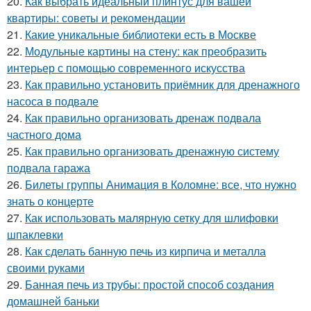
20.
Как выбрать идеальный плинтус для вашей
квартиры: советы и рекомендации
21.
Какие уникальные библиотеки есть в Москве
22.
Модульные картины на стену: как преобразить
интерьер с помощью современного искусства
23.
Как правильно установить приёмник для дренажного
насоса в подвале
24.
Как правильно организовать дренаж подвала
частного дома
25.
Как правильно организовать дренажную систему
подвала гаража
26.
Билеты группы Анимация в Коломне: все, что нужно
знать о концерте
27.
Как использовать малярную сетку для шлифовки
шпаклевки
28.
Как сделать банную печь из кирпича и металла
своими руками
29.
Банная печь из трубы: простой способ создания
домашней баньки