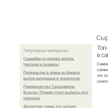
Сыр
Топ-
Популярные материалы
в са
Скамейки из дерева чертеж.
Самое
Чертежи и размеры
сложн
Перекрытия в домах из бревна:
что э
выбор материала и технологии
сочет
Преимущества Тадалафила-
Ксантис: Почему стоит выбрать этот
препарат
Десертная ложка это сколько