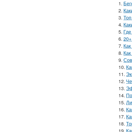
1.
Бег
2.
Как
3.
Топ
4.
Как
5.
Где
6.
20+
7.
Как
8.
Как
9.
Сов
10.
Ка
11.
Эк
12.
Че
13.
Эф
14.
По
15.
Ли
16.
Ка
17.
Ка
18.
То
19.
Ка