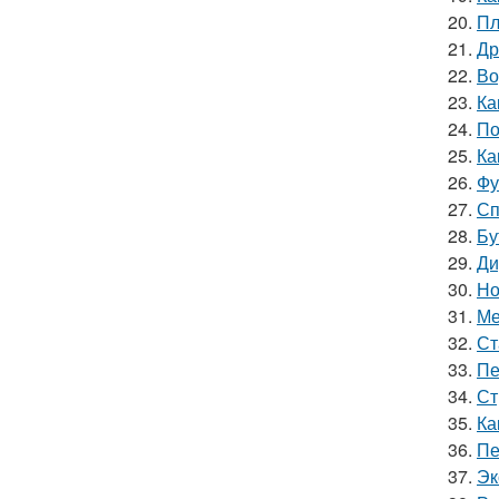
20.
Пл
21.
Др
22.
Во
23.
Ка
24.
По
25.
Ка
26.
Фу
27.
Сп
28.
Бу
29.
Ди
30.
Но
31.
Ме
32.
Ст
33.
Пе
34.
Ст
35.
Ка
36.
Пе
37.
Эк