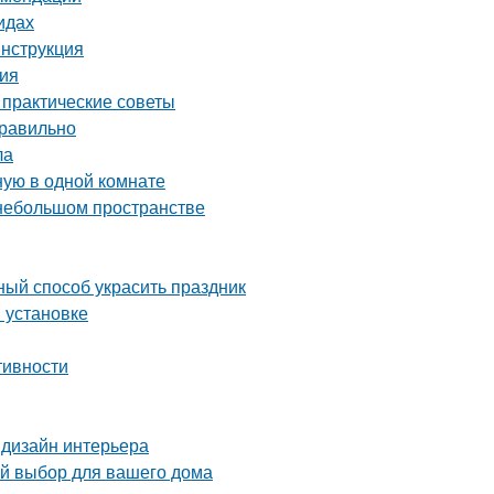
идах
инструкция
ния
 практические советы
правильно
ла
ную в одной комнате
 небольшом пространстве
ный способ украсить праздник
и установке
тивности
 дизайн интерьера
ый выбор для вашего дома