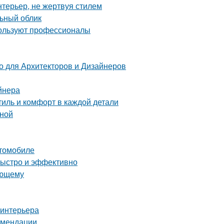
нтерьер, не жертвуя стилем
льный облик
пользуют профессионалы
 для Архитекторов и Дизайнеров
йнера
иль и комфорт в каждой детали
ьной
втомобиле
быстро и эффективно
ающему
 интерьера
комендации