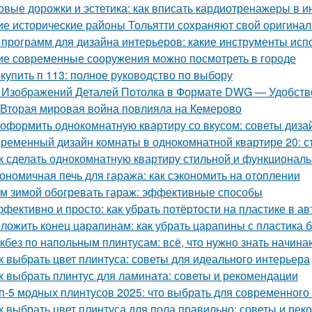
овые дорожки и эстетика: как вписать кардиотренажеры в и
ие исторические районы Тольятти сохраняют свой оригина
 программ для дизайна интерьеров: какие инструменты ис
ие современные сооружения можно посмотреть в городе
 купить п 113: полное руководство по выбору
 Изображений Деталей Потолка в Формате DWG — Удобство
 Вторая мировая война повлияла на Кемерово
 оформить однокомнатную квартиру со вкусом: советы диза
ременный дизайн комнаты в однокомнатной квартире 20: ст
к сделать однокомнатную квартиру стильной и функционал
ономичная печь для гаража: как сэкономить на отоплении
м зимой обогревать гараж: эффективные способы
фективно и просто: как убрать потёртости на пластике в а
ложить конец царапинам: как убрать царапины с пластика 
кбез по напольным плинтусам: всё, что нужно знать начин
к выбрать цвет плинтуса: советы для идеального интерьера
к выбрать плинтус для ламината: советы и рекомендации
п-5 модных плинтусов 2025: что выбрать для современного
к выбрать цвет плинтуса для пола правильно: советы и ре