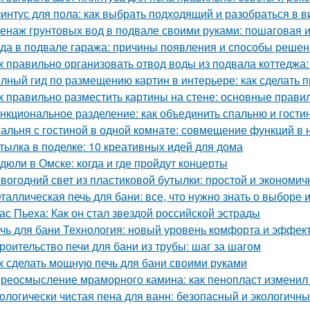
интус для пола: как выбрать подходящий и разобраться в в
енаж грунтовых вод в подвале своими руками: пошаговая 
да в подвале гаража: причины появления и способы реше
к правильно организовать отвод воды из подвала коттеджа:
лный гид по размещению картин в интерьере: как сделать 
к правильно разместить картины на стене: основные прави
нкциональное разделение: как объединить спальню и гости
альня с гостиной в одной комнате: совмещение функций в
тылка в поделке: 10 креативных идей для дома
дюли в Омске: когда и где пройдут концерты
вогодний свет из пластиковой бутылки: простой и экономич
таллическая печь для бани: все, что нужно знать о выборе 
ас Пьеха: Как он стал звездой российской эстрады
чь для бани Технология: новый уровень комфорта и эффек
роительство печи для бани из трубы: шаг за шагом
к сделать мощную печь для бани своими руками
реосмысление мраморного камина: как пенопласт изменил
ологически чистая пена для ванн: безопасный и экологичн