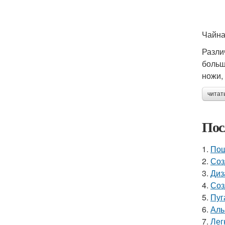
Чайна
Разли
больш
ножи,
читат
Пос
1.
Пош
2.
Соз
3.
Диз
4.
Соз
5.
Пуг
6.
Аль
7.
Лег