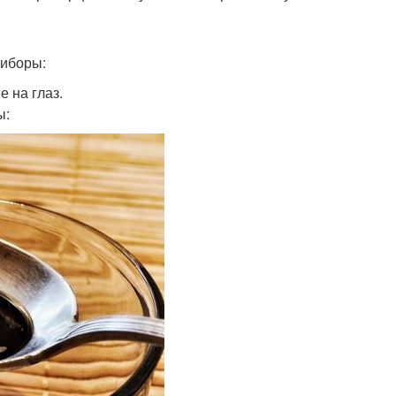
риборы:
 на глаз.
ы: