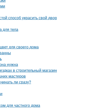
зки
ами
той способ украсить свой двор
а для тела
цвет для своего дома
 ванны
ь
 она нужна
оездках в строительный магазин
шних мастеров
ачинать ли сразу?
ли
сом для частного дома