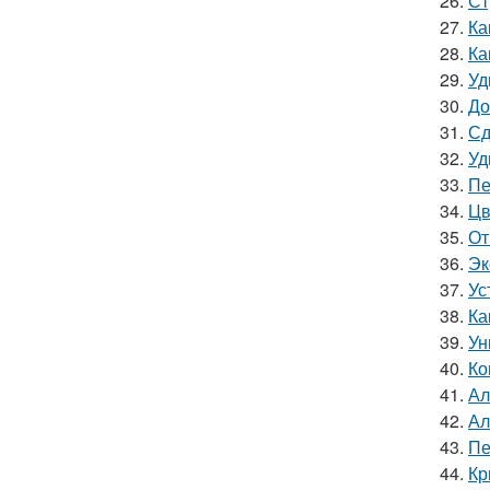
26.
Ст
27.
Ка
28.
Ка
29.
Уд
30.
До
31.
Сд
32.
Уд
33.
Пе
34.
Цв
35.
От
36.
Эк
37.
Ус
38.
Ка
39.
Ун
40.
Ко
41.
Ал
42.
Ал
43.
Пе
44.
Кр