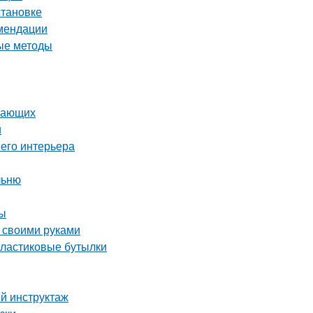
становке
омендации
ые методы
инающих
и
шего интерьера
льню
ты
 своими руками
пластиковые бутылки
ый инструктаж