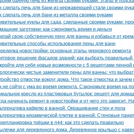
роим банную печь из железа своими руками: этапы и подска
к сделать печь для бани из нержавеющей стали своими рук
к сделать печь для бани из металла своими руками
ивительные куклы для сада, сделанные своими руками: прос
машние заготовки: как сэкономить время и деньги
елай свою собственную пену для ванны и избавься от крем
ивительные способы использования пены для ванн
ределка новостройки: основные этапы чернового ремонта
етовое решение фасадов зданий: как выбрать правильный 
кройте для себя новые возможности с 5 рецептами пенной
ологически чистые заменители пены для ванны: что выбрат
тройство отмостки вокруг дома. Что такое отмостка и зачем
к не сойти с ума во время ремонта. Сэкономьте время на п
икальное кресло из пластиковых бутылок: рецепт для дома
гда начинать ремонт в новостройке и от чего это зависит. Н
ьтернатива кафелю в ванной. Окрашивание стен и пола
ьтернатива керамической плитке в ванной. Стеновые пане
репланировка трёшки в п44: как это сделать правильно
ылечки для деревянного дома. Деревянное крыльцо с наве