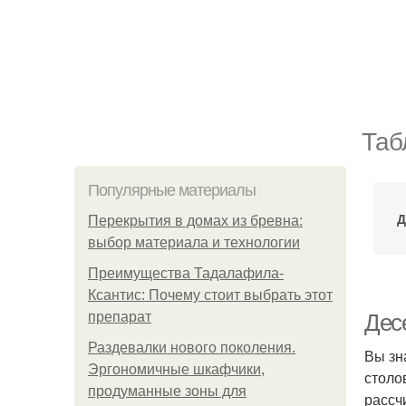
Таб
Популярные материалы
Д
Перекрытия в домах из бревна:
выбор материала и технологии
Преимущества Тадалафила-
Ксантис: Почему стоит выбрать этот
препарат
Дес
Раздевалки нового поколения.
Вы зн
Эргономичные шкафчики,
столо
продуманные зоны для
рассч