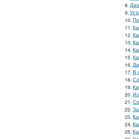
8.
Диз
9.
Уст
10.
По
11.
Ка
12.
Ка
13.
Ка
14.
Ка
15.
Ка
16.
Ди
17.
В 
18.
Со
19.
Ка
20.
Из
21.
Со
22.
За
23.
Ка
24.
Ка
25.
Ка