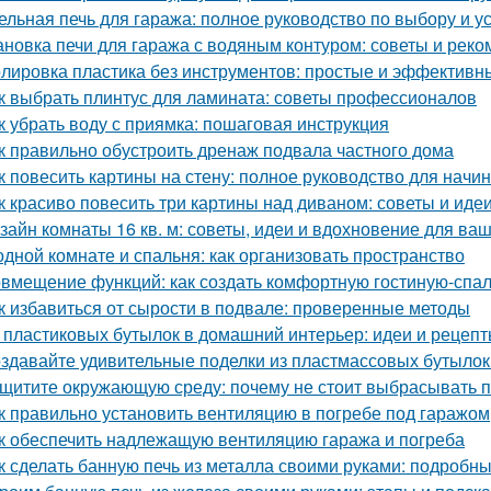
ельная печь для гаража: полное руководство по выбору и у
ановка печи для гаража с водяным контуром: советы и рек
лировка пластика без инструментов: простые и эффективн
к выбрать плинтус для ламината: советы профессионалов
к убрать воду с приямка: пошаговая инструкция
к правильно обустроить дренаж подвала частного дома
к повесить картины на стену: полное руководство для нач
к красиво повесить три картины над диваном: советы и иде
зайн комнаты 16 кв. м: советы, идеи и вдохновение для ва
одной комнате и спальня: как организовать пространство
вмещение функций: как создать комфортную гостиную-спа
к избавиться от сырости в подвале: проверенные методы
 пластиковых бутылок в домашний интерьер: идеи и рецеп
здавайте удивительные поделки из пластмассовых бутылок
щитите окружающую среду: почему не стоит выбрасывать 
к правильно установить вентиляцию в погребе под гаражом
к обеспечить надлежащую вентиляцию гаража и погреба
к сделать банную печь из металла своими руками: подробн