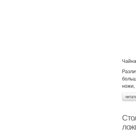
Чайна
Разли
больш
ножи,
читат
Сто
лож