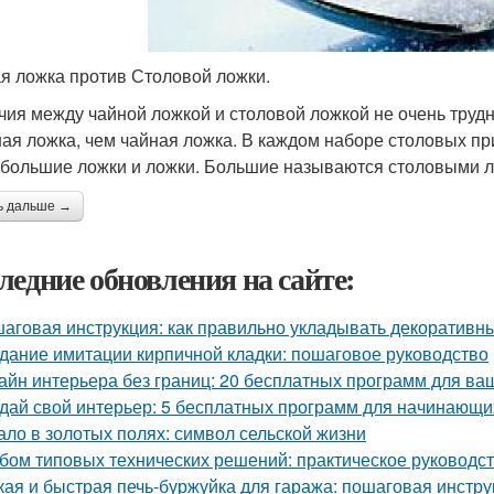
я ложка против Столовой ложки.
чия между чайной ложкой и столовой ложкой не очень трудн
ая ложка, чем чайная ложка. В каждом наборе столовых пр
 большие ложки и ложки. Большие называются столовыми л
ь дальше →
ледние обновления на сайте:
аговая инструкция: как правильно укладывать декоративны
дание имитации кирпичной кладки: пошаговое руководство
айн интерьера без границ: 20 бесплатных программ для ва
дай свой интерьер: 5 бесплатных программ для начинающи
ало в золотых полях: символ сельской жизни
бом типовых технических решений: практическое руководс
кая и быстрая печь-буржуйка для гаража: пошаговая инстру