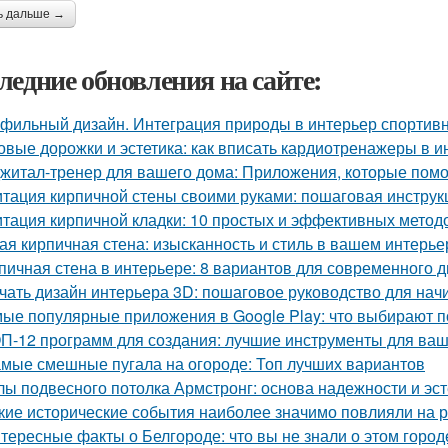
ь дальше →
ледние обновления на сайте:
фильный дизайн. Интеграция природы в интерьер спортив
овые дорожки и эстетика: как вписать кардиотренажеры в и
житал-тренер для вашего дома: Приложения, которые помо
тация кирпичной стены своими руками: пошаговая инструк
тация кирпичной кладки: 10 простых и эффективных метод
ая кирпичная стена: изысканность и стиль в вашем интерье
пичная стена в интерьере: 8 вариантов для современного 
чать дизайн интерьера 3D: пошаговое руководство для на
ые популярные приложения в Google Play: что выбирают п
П-12 программ для создания: лучшие инструменты для ваш
мые смешные пугала на огороде: Топ лучших вариантов
лы подвесного потолка Армстронг: основа надежности и эст
кие исторические события наиболее значимо повлияли на 
тересные факты о Белгороде: что вы не знали о этом город