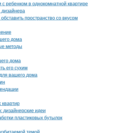
и с ребенком в однокомнатной квартире
ы дизайнера
обставить пространство со вкусом
шение
ашего дома
ые методы
шего дома
ть его сухим
 для вашего дома
тин
мендации
х квартир
ю: дизайнерские идеи
аботки пластиковых бутылок
 избитаемой темой