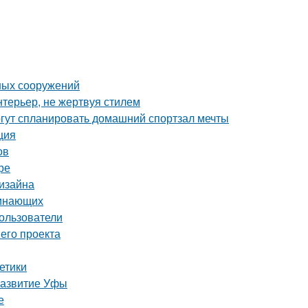
ных сооружений
нтерьер, не жертвуя стилем
гут спланировать домашний спортзал мечты
ция
ов
ре
дизайна
чинающих
ользователи
его проекта
етики
развитие Уфы
е