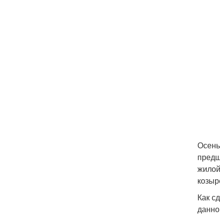
Осень
предш
жилой
козыр
Как с
данно