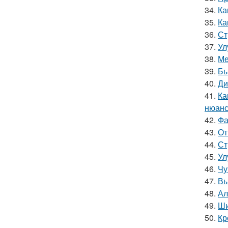
34.
Ка
35.
Ка
36.
Ст
37.
Ул
38.
Ме
39.
Бы
40.
Ди
41.
Ка
нюанс
42.
Фа
43.
От
44.
Ст
45.
Ул
46.
Чу
47.
Вы
48.
Ал
49.
Ши
50.
Кр