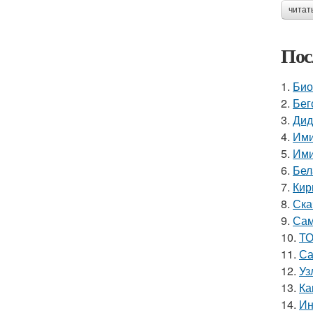
читат
Пос
1.
Био
2.
Бег
3.
Дид
4.
Ими
5.
Ими
6.
Бел
7.
Кир
8.
Ска
9.
Сам
10.
ТО
11.
Са
12.
Уз
13.
Ка
14.
Ин