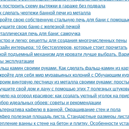
к построить схему вытяжки в гараже без подвала
к сделать чертежи банной печи из металла
ройте свою собственную стальную печь для бани с помощь
учшите свою баню с железной печкой
таллическая печь для бани: самоучка
стро и легко: рецепты для создания многочисленных пены
зайн интерьера: 10 бестселлеров, которые стоит прочитать
кой подъемный механизм для кровати лучше выбрать. Вар
ы эксплуатации
льш камин своими руками. Как сделать фальш-камин из кар
кройте для себя мир муравьиных колоний с Обучающим ку
роим винтовую лестницу из металла своими руками: прост
учшите свой дом и дачу с помощью этих 7 полезных штуков
чело на огород красивое: как создать уютный уголок на при
бор идеальных обоев: советы и рекомендации
ьтернатива кафелю в ванной. Окрашивание стен и пола
фер полезная площадь листа. Стандартные размеры лист
епление ванны к стене на бетон и плитку. Особенности ус