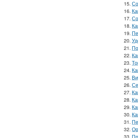
15.
Со
16.
Ка
17.
Со
18.
Ка
19.
Пе
20.
Уд
21.
По
22.
Ка
23.
То
24.
Ка
25.
Ви
26.
Се
27.
Ка
28.
Ка
29.
Ка
30.
Ка
31.
Пе
32.
Ор
33.
Пр