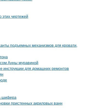
ю этих чертежей
ианты подъемных механизмов для кровати,
тона
рсом Анны муравиной
ые инструкции для домашних ремонтов
ин
роде
а шифера
тановки пристенных акриловых ванн