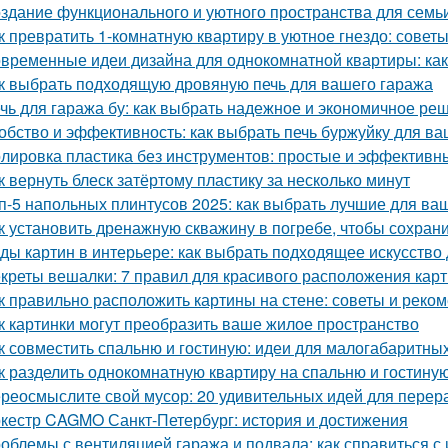
здание функционального и уютного пространства для семь
к превратить 1-комнатную квартиру в уютное гнездо: совет
временные идеи дизайна для однокомнатной квартиры: как 
к выбрать подходящую дровяную печь для вашего гаража
чь для гаража бу: как выбрать надежное и экономичное ре
обство и эффективность: как выбрать печь буржуйку для в
лировка пластика без инструментов: простые и эффективн
к вернуть блеск затёртому пластику за несколько минут
п-5 напольных плинтусов 2025: как выбрать лучшие для ва
к установить дренажную скважину в погребе, чтобы сохрани
ды картин в интерьере: как выбрать подходящее искусство
креты вешалки: 7 правил для красивого расположения кар
к правильно расположить картины на стене: советы и реко
к картинки могут преобразить ваше жилое пространство
к совместить спальню и гостиную: идеи для малогабаритны
к разделить однокомнатную квартиру на спальню и гостину
реосмыслите свой мусор: 20 удивительных идей для перер
кестр CAGMO Санкт-Петербург: история и достижения
облемы с вентиляцией гаража и подвала: как справиться с