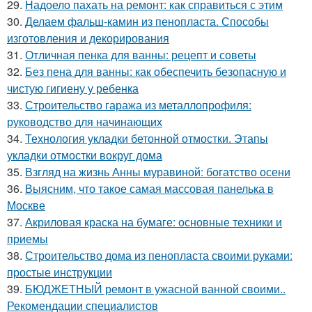
29.
Надоело пахать на ремонт: как справиться с этим
30.
Делаем фальш-камин из пенопласта. Способы
изготовления и декорирования
31.
Отличная пенка для ванны: рецепт и советы
32.
Без пена для ванны: как обеспечить безопасную и
чистую гигиену у ребенка
33.
Строительство гаража из металлопрофиля:
руководство для начинающих
34.
Технология укладки бетонной отмостки. Этапы
укладки отмостки вокруг дома
35.
Взгляд на жизнь Анны муравиной: богатство осени
36.
Выясним, что такое самая массовая панелька в
Москве
37.
Акриловая краска на бумаге: основные техники и
приемы
38.
Строительство дома из пенопласта своими руками:
простые инструкции
39.
БЮДЖЕТНЫЙ ремонт в ужасной ванной своими..
Рекомендации специалистов