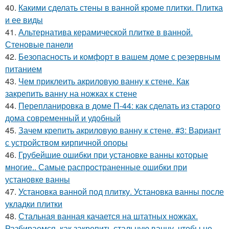
40.
Какими сделать стены в ванной кроме плитки. Плитка
и ее виды
41.
Альтернатива керамической плитке в ванной.
Стеновые панели
42.
Безопасность и комфорт в вашем доме с резервным
питанием
43.
Чем приклеить акриловую ванну к стене. Как
закрепить ванну на ножках к стене
44.
Перепланировка в доме П-44: как сделать из старого
дома современный и удобный
45.
Зачем крепить акриловую ванну к стене. #3: Вариант
с устройством кирпичной опоры
46.
Грубейшие ошибки при установке ванны которые
многие.. Самые распространенные ошибки при
установке ванны
47.
Установка ванной под плитку. Установка ванны после
укладки плитки
48.
Стальная ванная качается на штатных ножках.
Разбираемся, как закрепить стальную ванну, чтобы не