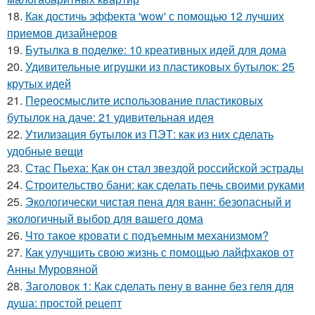
18.
Как достичь эффекта 'wow' с помощью 12 лучших
приемов дизайнеров
19.
Бутылка в поделке: 10 креативных идей для дома
20.
Удивительные игрушки из пластиковых бутылок: 25
крутых идей
21.
Переосмыслите использование пластиковых
бутылок на даче: 21 удивительная идея
22.
Утилизация бутылок из ПЭТ: как из них сделать
удобные вещи
23.
Стас Пьеха: Как он стал звездой российской эстрады
24.
Строительство бани: как сделать печь своими руками
25.
Экологически чистая пена для ванн: безопасный и
экологичный выбор для вашего дома
26.
Что такое кровати с подъемным механизмом?
27.
Как улучшить свою жизнь с помощью лайфхаков от
Анны Муровяной
28.
Заголовок 1: Как сделать пену в ванне без геля для
душа: простой рецепт