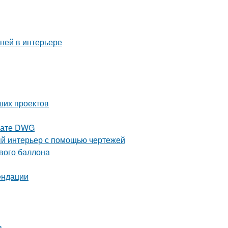
аней в интерьере
ших проектов
рмате DWG
ый интерьер с помощью чертежей
ового баллона
ендации
ь