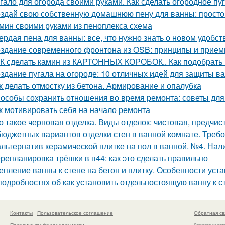
гало для огорода своими руками. Как сделать огородное п
здай свою собственную домашнюю пену для ванны: простой
мин своими руками из пеноплекса схема
ердая пена для ванны: все, что нужно знать о новом удобст
здание современного фронтона из OSB: принципы и прие
К сделать камин из КАРТОННЫХ КОРОБОК.. Как подобрать 
здание пугала на огороде: 10 отличных идей для защиты в
к делать отмостку из бетона. Армирование и опалубка
особы сохранить отношения во время ремонта: советы для
к мотивировать себя на начало ремонта
о такое черновая отделка. Виды отделок: чистовая, предчис
бюджетных вариантов отделки стен в ванной комнате. Треб
альтернатив керамической плитке на пол в ванной. №4. Нал
репланировка трёшки в п44: как это сделать правильно
епление ванны к стене на бетон и плитку. Особенности ус
подробностях об как установить отдельностоящую ванну к 
Контакты
Пользовательское соглашение
Обратная св
Политика конфидециальности
Копирование раз