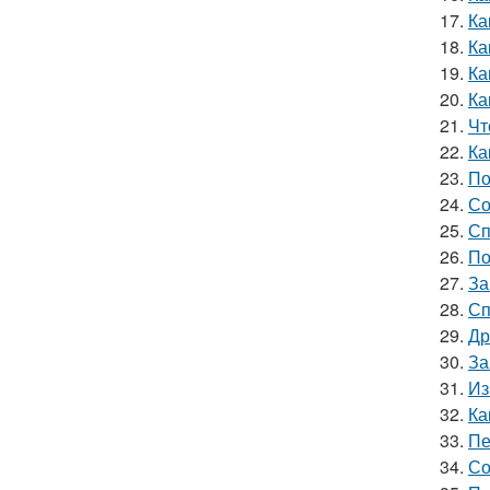
17.
Ка
18.
Ка
19.
Ка
20.
Ка
21.
Чт
22.
Ка
23.
По
24.
Со
25.
Сп
26.
По
27.
За
28.
Сп
29.
Др
30.
За
31.
Из
32.
Ка
33.
Пе
34.
Со