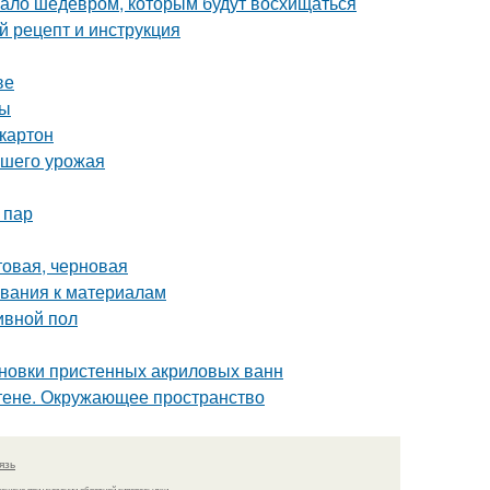
угало шедевром, которым будут восхищаться
 рецепт и инструкция
ве
мы
картон
ашего урожая
 пар
товая, черновая
ования к материалам
ивной пол
тановки пристенных акриловых ванн
стене. Окружающее пространство
язь
решено при указании обратной гиперссылки.