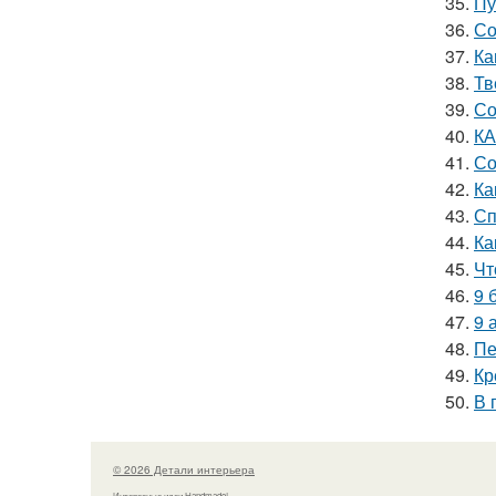
35.
Пу
36.
Со
37.
Ка
38.
Тв
39.
Со
40.
КА
41.
Со
42.
Ка
43.
Сп
44.
Ка
45.
Чт
46.
9 
47.
9 
48.
Пе
49.
Кр
50.
В 
© 2026 Детали интерьера
Интересные идеи Handmade!