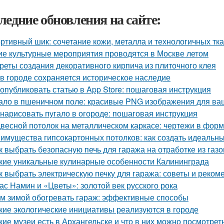
ледние обновления на сайте:
ртивный шик: сочетание кожи, металла и технологичных тк
ие культурные мероприятия проводятся в Москве летом
реты создания декоративного кирпича из плиточного клея
 в городе сохраняется историческое наследие
 опубликовать статью в App Store: пошаговая инструкция
ало в пшеничном поле: красивые PNG изображения для ва
 нарисовать пугало в огороде: пошаговая инструкция
весной потолок на металлическом каркасе: чертежи в фо
имущества гипсокартонных потолков: как создать идеальн
к выбрать безопасную печь для гаража на отработке из газ
кие уникальные кулинарные особенности Калининграда
к выбрать электрическую печку для гаража: советы и реком
ас Намин и «Цветы»: золотой век русского рока
м зимой обогревать гараж: эффективные способы
кие экологические инициативы реализуются в городе
кие музеи есть в Архангельске и что в них можно посмотрет