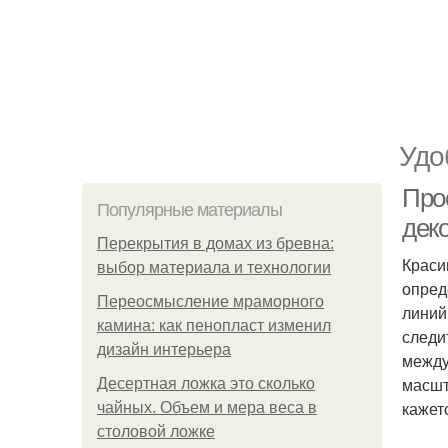
Удо
Про
Популярные материалы
дек
Перекрытия в домах из бревна:
Краси
выбор материала и технологии
опред
Переосмысление мраморного
линий
камина: как пенопласт изменил
следи
дизайн интерьера
между
масшт
Десертная ложка это сколько
кажет
чайных. Объем и мера веса в
столовой ложке