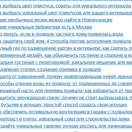
к выбрать цвет плинтуса: советы для идеального интерьера
к выбрать идеальный цвет плинтусов для вашего интерьер
кие необычные музеи можно найти в Новокузнецке
кие уникальные библиотеки есть в Москве
о делать, если в подвале частного дома появилась вода
к защитить свой дом: 4 способа против затопления подвала
лный гид по размещению картин в интерьере: как сделать 
временный дизайн: как объединить гостиную и спальню в 
альня-гостиная с перегородкой: идеальное решение для м
дземная утопия: создание приямка в подвале
щита от наводнений: почему домовладельцам нужен дрена
особы откачки воды из подвала: от традиционных до совр
енажный насос для приямка подвала: как избавиться от ли
щитите окружающую среду: почему не стоит выбрасывать 
 бутылки в игрушку: простой способ создать свою игрушку
к обеспечить оптимальную вентиляцию в гараже с подвало
нопласт и плиты: идеальный союз для строительства дома
здайте уникальные тарелки: ручная роспись для начинающ