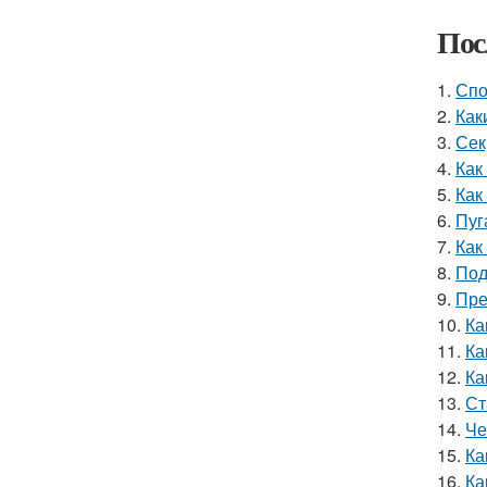
Пос
1.
Спо
2.
Как
3.
Сек
4.
Как
5.
Как
6.
Пуг
7.
Как
8.
Под
9.
Пре
10.
Ка
11.
Ка
12.
Ка
13.
Ст
14.
Че
15.
Ка
16.
Ка