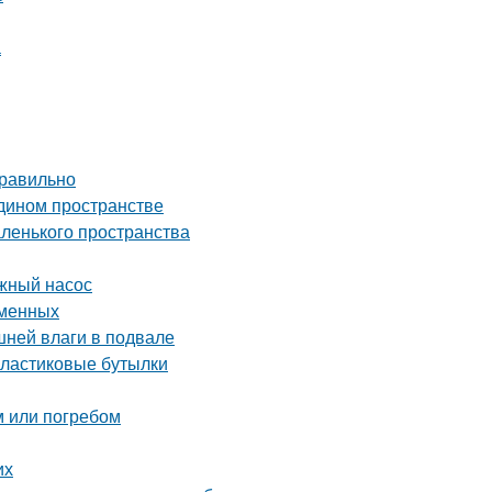
а
правильно
едином пространстве
аленького пространства
жный насос
еменных
шней влаги в подвале
пластиковые бутылки
м или погребом
их