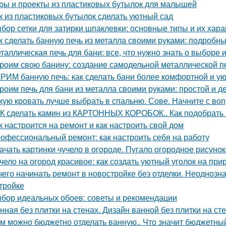
ры и проекты из пластиковых бутылок для малышей
к из пластиковых бутылок сделать уютный сад
бор сетки для затирки шпаклевки: основные типы и их хара
к сделать банную печь из металла своими руками: подробн
таллическая печь для бани: все, что нужно знать о выборе 
роим свою банину: создание самодельной металлической п
РИМ банную печь: как сделать бани более комфортной и у
роим печь для бани из металла своими руками: простой и 
кую кровать лучше выбрать в спальню. Сове. Начните с воп
К сделать камин из КАРТОННЫХ КОРОБОК.. Как подобрать 
к настроится на ремонт и как настроить свой дом
офессиональный ремонт: как настроить себя на работу
ачать картинки чучело в огороде. Пугало огородное рисунок
чело на огород красивое: как создать уютный уголок на при
чего начинать ремонт в новостройке без отделки. Неодноз
тройке
бор идеальных обоев: советы и рекомендации
нная без плитки на стенах. Дизайн ванной без плитки на ст
м можно бюджетно отделать ванную.. Что значит бюджетны