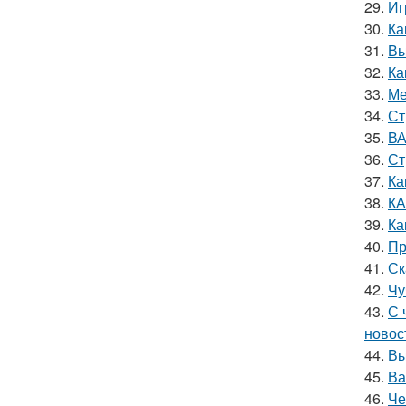
29.
Иг
30.
Ка
31.
Вы
32.
Ка
33.
Ме
34.
Ст
35.
ВА
36.
Ст
37.
Ка
38.
КА
39.
Ка
40.
Пр
41.
Ск
42.
Чу
43.
С 
новос
44.
Вы
45.
Ва
46.
Че