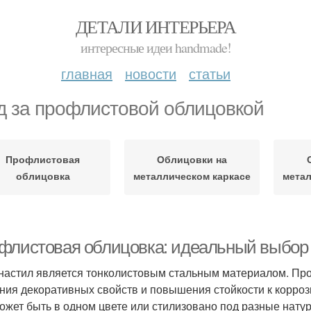
ДЕТАЛИ ИНТЕРЬЕРА
интересные идеи handmade!
главная
новости
статьи
д за профлистовой облицовкой
Профлистовая
Облицовки на
облицовка
металлическом каркасе
метал
флистовая облицовка: идеальный выбор 
астил является тонколистовым стальным материалом. Прои
ния декоративных свойств и повышения стойкости к корроз
ожет быть в одном цвете или стилизовано под разные нат