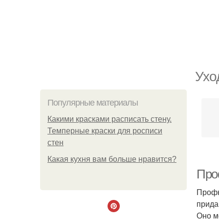
Ухо
Популярные материалы
Какими красками расписать стену.
Темперные краски для росписи
стен
Какая кухня вам больше нравится?
Про
Профн
прида
Оно м