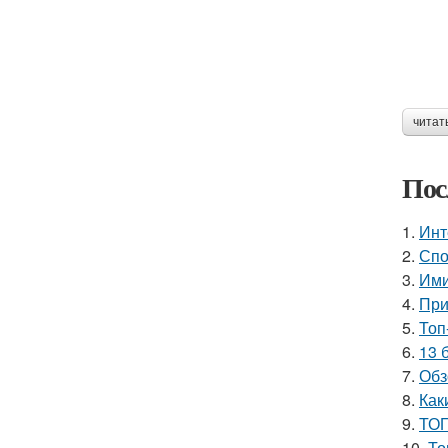
читат
Пос
1.
Инт
2.
Спо
3.
Ими
4.
При
5.
Топ
6.
13 
7.
Обз
8.
Как
9.
ТОП
10.
То