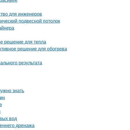
ство для инженеров
лический подвесной потолок
айнера
ое решение для тепла
ективное решение для обогрева
ального результата
нужно знать
тин
е
я
вых вод
реннего дренажа