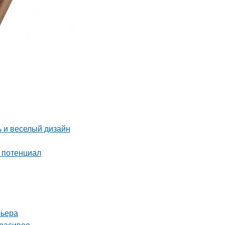
ь и веселый дизайн
й потенциал
рьера
красивее