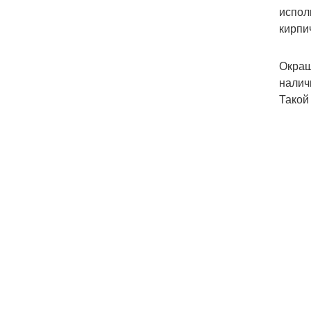
испол
кирпи
Окраш
налич
Такой