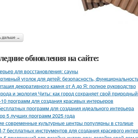
ь дальше →
ледние обновления на сайте:
ерьер для восстановления: сауны
ртивный уголок для детей: безопасность, функциональност
тация декоративного камня от А до Я: полное руководство
рода и экология Читы: как город сохраняет свой природны
-10 программ для создания красивых интерьеров
бесплатных программ для создания идеального интерьера
ор 5 лучших программ 2025 года
ие современные культурные центры популярны в столице
-7 бесплатных инструментов для создания красивого инте
п-5 приложений для дизайна интерьера: делайте свой дом 