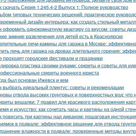
к скачать Серия 1.245.4-2 Выпуск 1: Полное руководство
ьбом типовых технических решений: практическое руковод
временный дизайн интерьера: как создать стильный метал
к оформить однокомнатную квартиру со вкусом: советы диз
кие зимние развлечения для детей есть в Красноярске
опительные печи-камины для гаража в Москве: эффективн
пить печь для гаража на дровах длительного горения: эфф
е проходят городские фестивали и праздники
лировка пластика своими руками: секреты и советы для иде
офессиональные секреты военного юриста
гда был основан Ижевск и кем
к выбрать идеальный плинтус: советы и рекомендации
новы отвода высоких грунтовых и поверхностных вод: что 
креты вешалки: 7 правил для красивого расположения кар
емя и искусство: как сочетать часы и картины на одной стен
к повесить три картины над диваном: пошаговая инструкци
иямок в подвале: эффективное решение для отвода грунто
транение влажности в подвале: проверенные методы внут