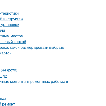
ктеристики
ый инструктаж
и установке
ечи
ютным местом
дешевый способ
роса: какой размер кровати выбрать
картон
 (44 фото)
роде
начные моменты в ремонтных работах в
енах
й ремонт