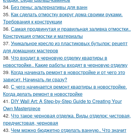
34.
Без пены: альтернативы для ванн
35.
Как сделать отмостку вокруг дома своими руками.
Требования к конструкции
36.
Самая продвинутая и правильная заливка отмостки..
Конструкция отмостки и материалы
37.
Уникальное кресло из пластиковых бутылок: рецепт
для домашних мастеров
38.
Что входит в черновую отделку квартиры в
новостройке.. Какие работы входят в черновую отделку
39.
Когда начинать ремонт в новостройке и от чего это
зависит. Начинать ли сразу?
40.
С чего начинается ремонт квартиры в новостройке.
Когда делать ремонт в новостройке
41.
DIY Wall Art: A Step-by-Step Guide to Creating Your
Own Masterpiece
42.
Что такое черновая отделка. Виды отделок: чистовая,
предчистовая, черновая
43.
Чем можно бюджетно отделать ванную.. Что значит