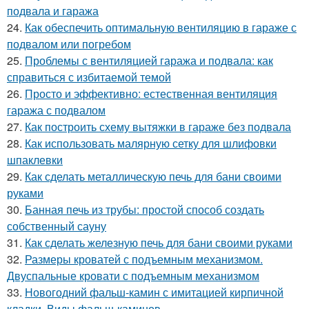
подвала и гаража
24.
Как обеспечить оптимальную вентиляцию в гараже с
подвалом или погребом
25.
Проблемы с вентиляцией гаража и подвала: как
справиться с избитаемой темой
26.
Просто и эффективно: естественная вентиляция
гаража с подвалом
27.
Как построить схему вытяжки в гараже без подвала
28.
Как использовать малярную сетку для шлифовки
шпаклевки
29.
Как сделать металлическую печь для бани своими
руками
30.
Банная печь из трубы: простой способ создать
собственный сауну
31.
Как сделать железную печь для бани своими руками
32.
Размеры кроватей с подъемным механизмом.
Двуспальные кровати с подъемным механизмом
33.
Новогодний фальш-камин с имитацией кирпичной
кладки. Виды фальш-каминов