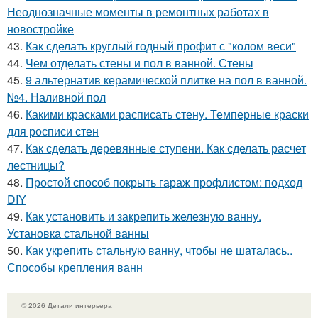
Неоднозначные моменты в ремонтных работах в
новостройке
43.
Как сделать круглый годный профит с "колом веси"
44.
Чем отделать стены и пол в ванной. Стены
45.
9 альтернатив керамической плитке на пол в ванной.
№4. Наливной пол
46.
Какими красками расписать стену. Темперные краски
для росписи стен
47.
Как сделать деревянные ступени. Как сделать расчет
лестницы?
48.
Простой способ покрыть гараж профлистом: подход
DIY
49.
Как установить и закрепить железную ванну.
Установка стальной ванны
50.
Как укрепить стальную ванну, чтобы не шаталась..
Способы крепления ванн
© 2026 Детали интерьера