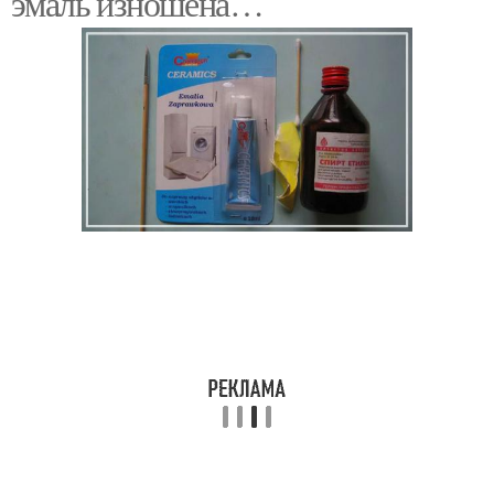
эмаль изношена…