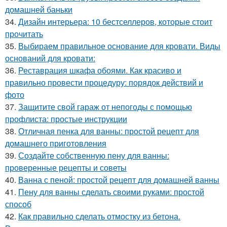
домашней баньки
34.
Дизайн интерьера: 10 бестселлеров, которые стоит
прочитать
35.
Выбираем правильное основание для кровати. Виды
оснований для кровати:
36.
Реставрация шкафа обоями. Как красиво и
правильно провести процедуру: порядок действий и
фото
37.
Защитите свой гараж от непогоды с помощью
профлиста: простые инструкции
38.
Отличная пенка для ванны: простой рецепт для
домашнего приготовления
39.
Создайте собственную пену для ванны:
проверенные рецепты и советы
40.
Ванна с пеной: простой рецепт для домашней ванны
41.
Пену для ванны сделать своими руками: простой
способ
42.
Как правильно сделать отмостку из бетона.