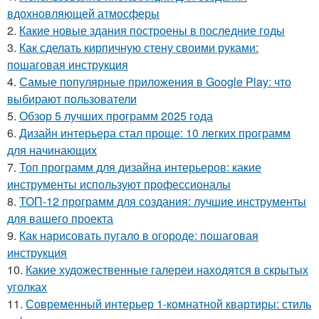
вдохновляющей атмосферы
2.
Какие новые здания построены в последние годы
3.
Как сделать кирпичную стену своими руками:
пошаговая инструкция
4.
Самые популярные приложения в Google Play: что
выбирают пользователи
5.
Обзор 5 лучших программ 2025 года
6.
Дизайн интерьера стал проще: 10 легких программ
для начинающих
7.
Топ программ для дизайна интерьеров: какие
инструменты используют профессионалы
8.
ТОП-12 программ для создания: лучшие инструменты
для вашего проекта
9.
Как нарисовать пугало в огороде: пошаговая
инструкция
10.
Какие художественные галереи находятся в скрытых
уголках
11.
Современный интерьер 1-комнатной квартиры: стиль