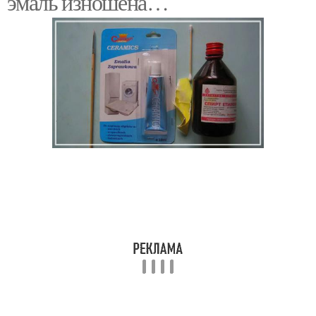
эмаль изношена…