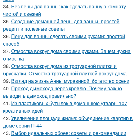
34.
Без пены для ванны: как сделать ванную комнату
чистой и свежей
35.
Создание домашней пены для ванны: простой
рецепт и полезные советы
36.
Пену для ванны сделать своими руками: простой
способ
37.
Отмостка вокруг дома своими руками. Зачем нужна
отмостка
38.
Отмостка вокруг дома из тротуарной плитки и
брусчатки. Отмостка тротуарной плиткой вокруг дома
39.
Взгляд на жизнь Анны муравиной: богатство осени
40.
Проход дымохода через кровлю. Почему важно
выводить дымоход правильно?
41.
Из пластиковых бутылок в домашнюю утварь: 107
креативных идей
42.
Увеличение площади жилья: объединение квартир в
доме серии П-44
43.
Выбор идеальных обоев: советы и рекомендации