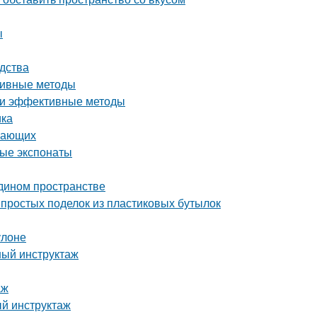
ы
дства
ктивные методы
е и эффективные методы
ика
инающих
ные экспонаты
едином пространстве
простых поделок из пластиковых бутылок
улоне
ный инструктаж
аж
й инструктаж