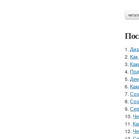
читат
Пос
1.
Диз
2.
Как
3.
Как
4.
Под
5.
Дек
6.
Как
7.
Соз
8.
Соз
9.
Сер
10.
Че
11.
Ка
12.
Че
13.
Со