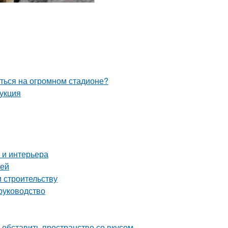
иться на огромном стадионе?
рукция
 и интерьера
тей
и строительству
руководство
обставить пространство со вкусом