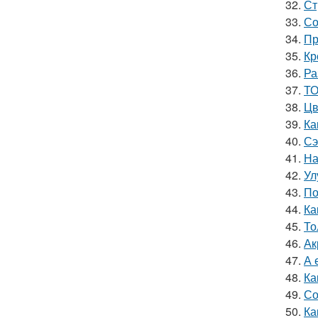
32.
Ст
33.
Со
34.
Пр
35.
Кр
36.
Ра
37.
ТО
38.
Цв
39.
Ка
40.
Сэ
41.
На
42.
Ул
43.
По
44.
Ка
45.
То
46.
Ак
47.
А 
48.
Ка
49.
Со
50.
Ка