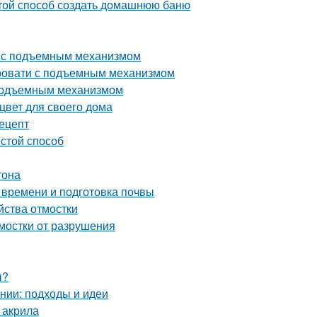
стой способ создать домашнюю баню
ь с подъемным механизмом
ровати с подъемным механизмом
 подъемным механизмом
цвет для своего дома
рецепт
остой способ
тона
 времени и подготовка почвы
йства отмостки
тмостки от разрушения
ы?
нии: подходы и идеи
 акрила