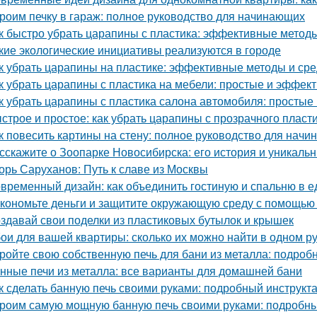
роим печку в гараж: полное руководство для начинающих
к быстро убрать царапины с пластика: эффективные метод
кие экологические инициативы реализуются в городе
к убрать царапины на пластике: эффективные методы и сре
к убрать царапины с пластика на мебели: простые и эффе
к убрать царапины с пластика салона автомобиля: просты
строе и простое: как убрать царапины с прозрачного пласт
к повесить картины на стену: полное руководство для нач
сскажите о Зоопарке Новосибирска: его история и уникаль
орь Саруханов: Путь к славе из Москвы
временный дизайн: как объединить гостиную и спальню в 
кономьте деньги и защитите окружающую среду с помощью 
здавай свои поделки из пластиковых бутылок и крышек
ои для вашей квартиры: сколько их можно найти в одном р
ройте свою собственную печь для бани из металла: подроб
нные печи из металла: все варианты для домашней бани
к сделать банную печь своими руками: подробный инструкт
роим самую мощную банную печь своими руками: подробны