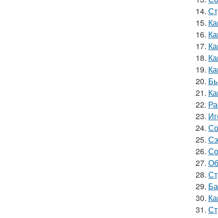
14.
Ст
15.
Ка
16.
Ка
17.
Ка
18.
Ка
19.
Ка
20.
Бы
21.
Ка
22.
Ра
23.
Иг
24.
Со
25.
Сэ
26.
Со
27.
Об
28.
Ст
29.
Ба
30.
Ка
31.
Ст