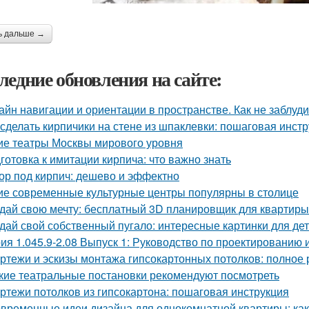
ь дальше →
ледние обновления на сайте:
айн навигации и ориентации в пространстве. Как не заблуд
 сделать кирпичики на стене из шпаклевки: пошаговая инст
ие театры Москвы мирового уровня
готовка к имитации кирпича: что важно знать
ор под кирпич: дешево и эффектно
ие современные культурные центры популярны в столице
дай свою мечту: бесплатный 3D планировщик для квартиры
дай свой собственный пугало: интересные картинки для де
ия 1.045.9-2.08 Выпуск 1: Руководство по проектированию 
ртежи и эскизы монтажа гипсокартонных потолков: полное 
кие театральные постановки рекомендуют посмотреть
ртежи потолков из гипсокартона: пошаговая инструкция
временные идеи дизайна для однокомнатной квартиры: как 