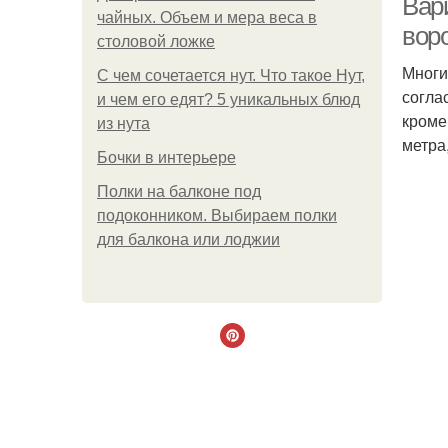
Вар
чайных. Объем и мера веса в
вор
столовой ложке
Многи
С чем сочетается нут. Что такое Нут,
согла
и чем его едят? 5 уникальных блюд
кроме
из нута
метра
Бочки в интерьере
Полки на балконе под
подоконником. Выбираем полки
для балкона или лоджии