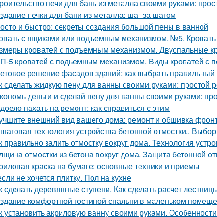
роительство печи для бань из металла своими руками: про
здание печки для бани из металла: шаг за шагом
осто и быстро: секреты создания большой пены в ванной
овать с ящиками или подъемным механизмом. №5. Кроват
змеры кроватей с подъемным механизмом. Двуспальные к
П-5 кроватей с подьемным механизмом. Виды кроватей с
етовое решение фасадов зданий: как выбрать правильный 
к сделать жидкую пену для ванны своими руками: простой 
кономь деньги и сделай пену для ванны своими руками: пр
доело пахать на ремонт: как справиться с этим
учшите внешний вид вашего дома: ремонт и обшивка фрон
шаговая технология устройства бетонной отмостки.. Выбор
к правильно залить отмостку вокруг дома. Технология устро
лщина отмостки из бетона вокруг дома. Защита бетонной о
риловая краска на бумаге: основные техники и приемы
если не хочется плитку. Пол на кухне
к сделать деревянные ступени. Как сделать расчет лестниц
здание комфортной гостиной-спальни в маленьком помеще
к установить акриловую ванну своими руками. Особенности