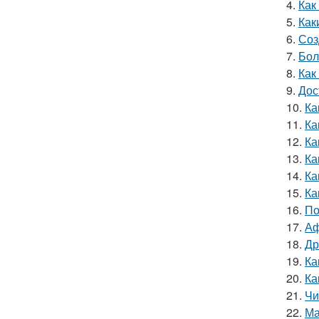
4.
Как
5.
Как
6.
Соз
7.
Бол
8.
Как
9.
Дос
10.
Ка
11.
Ка
12.
Ка
13.
Ка
14.
Ка
15.
Ка
16.
По
17.
Аф
18.
Др
19.
Ка
20.
Ка
21.
Чи
22.
Ма