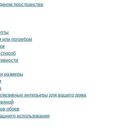
едином пространстве
епты
м или погребом
ток
 способ
тивности
 и размеры
м
а
склюзивные интерьеры для вашего дома
овяной
нов обоев
машнего использования