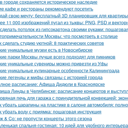
 в городе сохраняется историческое наследие
ие кафе и рестораны рекомендуют посетить
дай свою мечту: бесплатный 3D планировщик для квартиры
ее 11 000 изображений пугал из тыквы: PNG, PSD и векто
 сделать потолок из гипсокартона своими руками: пошагова
топримечательности Москвы: что посмотреть в столице
к сделать студию уютной: 8 практических советов
кие уникальные музеи есть в Новосибирске
кие парки Москвы лучше всего подходят для пикников
кие уникальные сувениры можно привезти из Уфы
кие уникальные кулинарные особенности Калининграда
кие легенды и мифы связаны с историей города
лное расписание: Афиша Дидюли в Красноярске
иша Линды в Челябинске: расписание концертов и выступ
овяная печь для гаража с принудительной конвекцией: эк
к убрать царапины на пластике в салоне автомобиля: полн
к убрать воду с приямка: пошаговая инструкция
ж & Co: не пропусти концерты этого сезона
ленькая спальня-гостиная: 10 идей для удобного интерьера