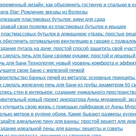
временный дизайн: как объединить гостиную и спальню в 
lana Star: Рождение звезды из Вологды
илизация пластиковых бутылок: идеи для сада
здавай свои поделки из пластиковых бутылок и крышек
 пластмассовых бутылок в домашнюю утварь: простые рец
к обеспечить оптимальную вентиляцию в гараже с подвало
здание пугала на даче: простой способ защитить свой учас
к сделать печь для бани своими руками: простой и дешевый
чь для бани Технология: новый уровень комфорта и эффек
учшите свою баню с железной печкой
роительство банных печей из металла: основные принципы
к сделать железную печь для бани из трубы диаметром 50 с
спись стен в интерьере: создание уникального пространств
ивительный новый проект декоратора Анны муравиной: эк
к улучшить свою жизнь с помощью лайфхаков от Анны Мур
олько метров в рулоне обоев. Какие бывают размеры руло
здайте идеальную пену для ванны: простой рецепт для до
здание идеальной пены для ванны: рецепты и советы
м из пенопласта: экономия на строительстве