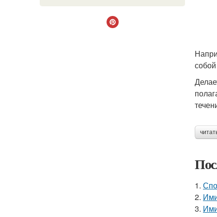
Напри
собой
Делае
полаг
течен
читат
Пос
1.
Спо
2.
Ими
3.
Ими