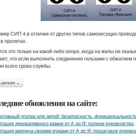
мер СИП 4 в отличие от других типов самонесущих провод
 в пролетах.
тся это только на какой-либо опоре, когда на жилы не оказ
ают, что если выполнить соединения гильзами с обжатием п
ии всего срока службы.
ь дальше →
ледние обновления на сайте:
ртивный уголок для детей: безопасность, функциональност
тация декоративного камня от А до Я: полное руководство
тация кирпича своими руками от А до Я: пошаговое руково