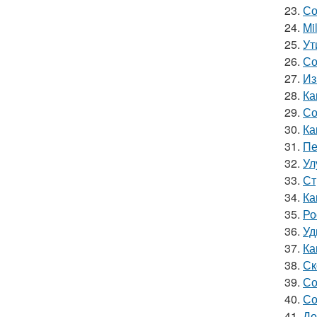
23.
Со
24.
Mi
25.
Ут
26.
Со
27.
Из
28.
Ка
29.
Со
30.
Ка
31.
Пе
32.
Ул
33.
Ст
34.
Ка
35.
Ро
36.
Уд
37.
Ка
38.
Ск
39.
Со
40.
Со
41.
До