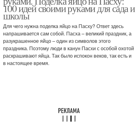
руками. Поделка яйцо на Пасху:
100 идей своими руками для сада и
школы
Для чего нужна поделка яйцо на Пасху? Ответ здесь
Ленты в технике
Декоративные яйца
напрашивается сам собой. Пасха – великий праздник, а
разукрашенное яйцо – один из символов этого
праздника. Поэтому люди в канун Пасхи с особой охотой
раскрашивают яйца. Так было испокон веков, так есть и
Пасхальные яйца
Яйцо из атласных лент
в настоящее время.
Идеи для пасхальных
Яйцо из картона
яиц
Яйцо из бумаги
Яйцо из ниток