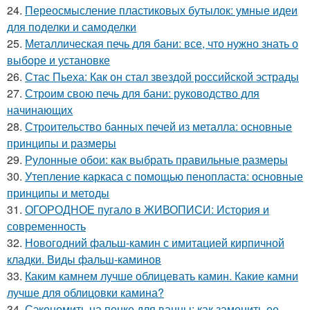
24.
Переосмысление пластиковых бутылок: умные идеи
для поделки и самоделки
25.
Металлическая печь для бани: все, что нужно знать о
выборе и установке
26.
Стас Пьеха: Как он стал звездой российской эстрады
27.
Строим свою печь для бани: руководство для
начинающих
28.
Строительство банных печей из металла: основные
принципы и размеры
29.
Рулонные обои: как выбрать правильные размеры
30.
Утепление каркаса с помощью пенопласта: основные
принципы и методы
31.
ОГОРОДНОЕ пугало в ЖИВОПИСИ: История и
современность
32.
Новогодний фальш-камин с имитацией кирпичной
кладки. Виды фальш-каминов
33.
Каким камнем лучше облицевать камин. Какие камни
лучше для облицовки камина?
34.
Сэкономить на пенке для ванны: как заменить ее