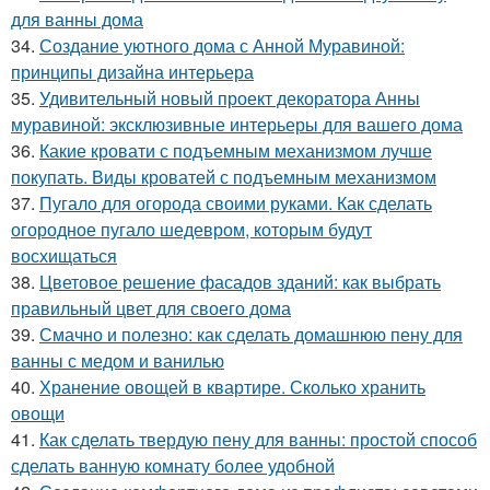
для ванны дома
34.
Создание уютного дома с Анной Муравиной:
принципы дизайна интерьера
35.
Удивительный новый проект декоратора Анны
муравиной: эксклюзивные интерьеры для вашего дома
36.
Какие кровати с подъемным механизмом лучше
покупать. Виды кроватей с подъемным механизмом
37.
Пугало для огорода своими руками. Как сделать
огородное пугало шедевром, которым будут
восхищаться
38.
Цветовое решение фасадов зданий: как выбрать
правильный цвет для своего дома
39.
Смачно и полезно: как сделать домашнюю пену для
ванны с медом и ванилью
40.
Хранение овощей в квартире. Сколько хранить
овощи
41.
Как сделать твердую пену для ванны: простой способ
сделать ванную комнату более удобной