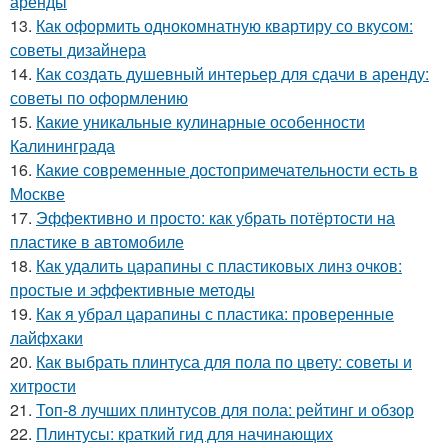
аренды
13.
Как оформить однокомнатную квартиру со вкусом:
советы дизайнера
14.
Как создать душевный интерьер для сдачи в аренду:
советы по оформлению
15.
Какие уникальные кулинарные особенности
Калининграда
16.
Какие современные достопримечательности есть в
Москве
17.
Эффективно и просто: как убрать потёртости на
пластике в автомобиле
18.
Как удалить царапины с пластиковых линз очков:
простые и эффективные методы
19.
Как я убрал царапины с пластика: проверенные
лайфхаки
20.
Как выбрать плинтуса для пола по цвету: советы и
хитрости
21.
Топ-8 лучших плинтусов для пола: рейтинг и обзор
22.
Плинтусы: краткий гид для начинающих