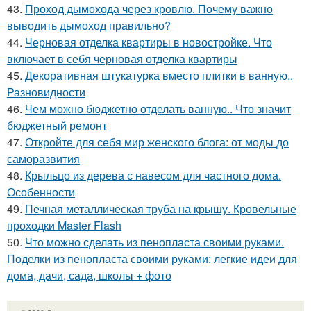
43.
Проход дымохода через кровлю. Почему важно
выводить дымоход правильно?
44.
Черновая отделка квартиры в новостройке. Что
включает в себя черновая отделка квартиры
45.
Декоративная штукатурка вместо плитки в ванную..
Разновидности
46.
Чем можно бюджетно отделать ванную.. Что значит
бюджетный ремонт
47.
Откройте для себя мир женского блога: от моды до
саморазвития
48.
Крыльцо из дерева с навесом для частного дома.
Особенности
49.
Печная металлическая труба на крышу. Кровельные
проходки Master Flash
50.
Что можно сделать из пенопласта своими руками.
Поделки из пенопласта своими руками: легкие идеи для
дома, дачи, сада, школы + фото