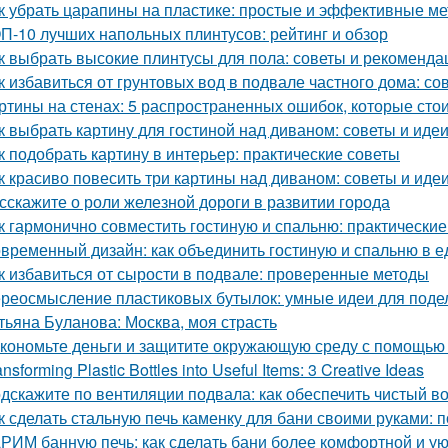
к убрать царапины на пластике: простые и эффективные м
П-10 лучших напольных плинтусов: рейтинг и обзор
к выбрать высокие плинтусы для пола: советы и рекоменда
к избавиться от грунтовых вод в подвале частного дома: с
ртины на стенах: 5 распространенных ошибок, которые стои
к выбрать картину для гостиной над диваном: советы и иде
к подобрать картину в интерьер: практические советы
к красиво повесить три картины над диваном: советы и иде
сскажите о роли железной дороги в развитии города
к гармонично совместить гостиную и спальню: практические
временный дизайн: как объединить гостиную и спальню в 
к избавиться от сырости в подвале: проверенные методы
реосмысление пластиковых бутылок: умные идеи для подел
тьяна Буланова: Москва, моя страсть
кономьте деньги и защитите окружающую среду с помощью 
ansforming Plastic Bottles into Useful Items: 3 Creative Ideas
дскажите по вентиляции подвала: как обеспечить чистый в
к сделать стальную печь каменку для бани своими руками:
РИМ банную печь: как сделать бани более комфортной и у