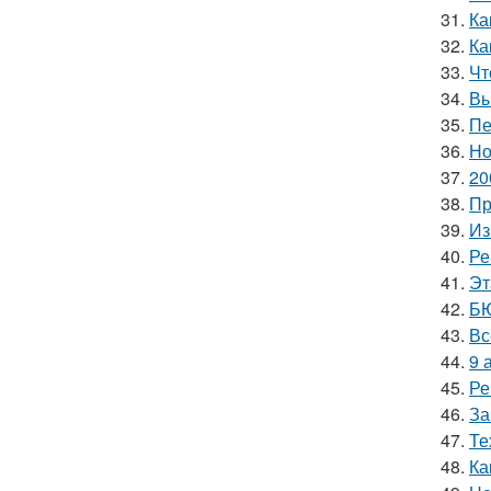
31.
Ка
32.
Ка
33.
Чт
34.
Вы
35.
Пе
36.
Но
37.
20
38.
Пр
39.
Из
40.
Ре
41.
Эт
42.
БЮ
43.
Вс
44.
9 
45.
Ре
46.
За
47.
Те
48.
Ка