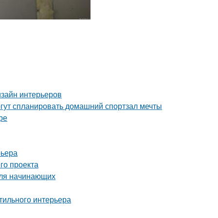
изайн интерьеров
гут спланировать домашний спортзал мечты
ре
рьера
го проекта
для начинающих
стильного интерьера