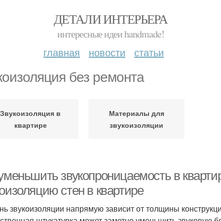
ДЕТАЛИ ИНТЕРЬЕРА
интересные идеи handmade!
главная
новости
статьи
коизоляция без ремонта
Звукоизоляция в
Материалы для
квартире
звукоизоляции
 уменьшить звукопроницаемость в квартир
коизоляцию стен в квартире
нь звукоизоляции напрямую зависит от толщины конструкц
ественная штукатурка может заметно уменьшить звуковую б