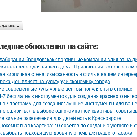
ь дальше →
ледние обновления на сайте:
лаборации брендов: как спортивные компании влияют на д
житал-тренер для вашего дома: Приложения, которые помо
ая кирпичная стена: изысканность и стиль в вашем интерье
 река Дон влияет на культуру и экономику города
ие современные культурные центры популярны в столице
-7 бесплатных инструментов для создания красивого инте
-12 программ для создания: лучшие инструменты для ваше
 не ошибиться в выборе однокомнатной квартиры: советы 
ие зимние развлечения для детей есть в Красноярске
нокомнатная квартира: 10 советов по созданию уютного и 
к выбрать подходящую дровяную печь для вашего гаража