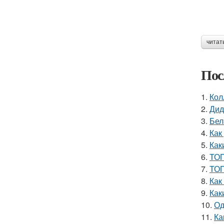
читат
Пос
1.
Кол
2.
Дид
3.
Бел
4.
Как
5.
Как
6.
ТОП
7.
ТОП
8.
Как
9.
Как
10.
Од
11.
Ка