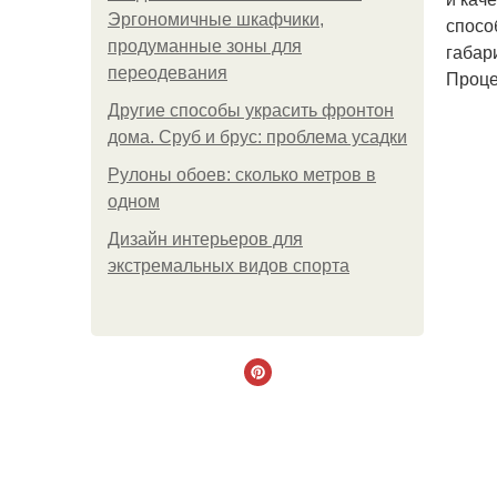
Эргономичные шкафчики,
спосо
продуманные зоны для
габар
переодевания
Проце
Другие способы украсить фронтон
дома. Сруб и брус: проблема усадки
Рулоны обоев: сколько метров в
одном
Дизайн интерьеров для
экстремальных видов спорта