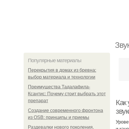
Зву
Популярные материалы
Перекрытия в домах из бревна:
выбор материала и технологии
Преимущества Тадалафила-
Ксантис: Почему стоит выбрать этот
препарат
Как
зву
Создание современного фронтона
из OSB: принципы и приемы
Урове
Раздевалки нового поколения.
и кач