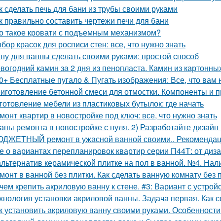
к сделать печь для бани из трубы своими руками
к правильно составить чертежи печи для бани
о такое кровати с подъемным механизмом?
бор красок для росписи стен: все, что нужно знать
ну для ванны сделать своими руками: простой способ
вогодний камин за 2 дня из пенопласта. Камин из картонны
0+ Бесплатные пугало & Пугать изображения: Все, что вам 
иготовление бетонной смеси для отмостки. Компоненты и 
готовление мебели из пластиковых бутылок: где начать
монт квартир в новостройке под ключ: все, что нужно знать
апы ремонта в новостройке с нуля. 2) Разработайте дизайн
ДЖЕТНЫЙ ремонт в ужасной ванной своими.. Рекомендац
е о вариантах перепланировок квартир серии П44Т: от диз
альтернатив керамической плитке на пол в ванной. №4. Нал
монт в ванной без плитки. Как сделать ванную комнату без 
чем крепить акриловую ванну к стене. #3: Вариант с устро
хнология установки акриловой ванны. Задача первая. Как 
к установить акриловую ванну своими руками. Особенности