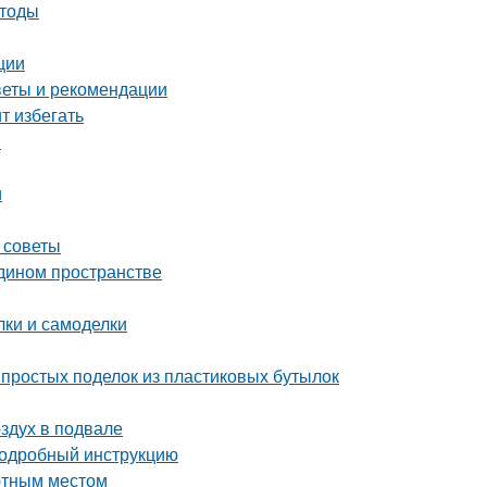
етоды
ции
оветы и рекомендации
т избегать
и
и
 советы
едином пространстве
ки и самоделки
простых поделок из пластиковых бутылок
оздух в подвале
 подробный инструкцию
ютным местом