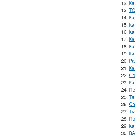
12.
Ка
13.
ТО
14.
Ка
15.
Ка
16.
Ка
17.
Ка
18.
Ка
19.
Ка
20.
Ра
21.
Ка
22.
Со
23.
Ка
24.
Пе
25.
Та
26.
Сэ
27.
Tr
28.
По
29.
Ка
30.
ВА