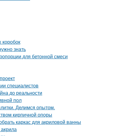
х коробок
нужно знать
пропорции для бетонной смеси
 проект
ии специалистов
айна до реальности
ивной пол
плитки. Делимся опытом.
йством кирпичной опоры
собрать каркас для акриловой ванны
 акрила