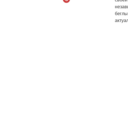
незав
беглы
актуа