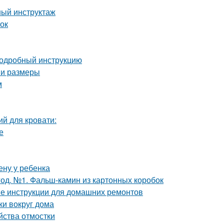
ный инструктаж
ток
 подробный инструкцию
 и размеры
м
й для кровати:
е
ену у ребенка
од. №1. Фальш-камин из картонных коробок
ые инструкции для домашних ремонтов
ки вокруг дома
йства отмостки