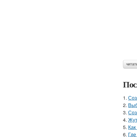
читат
Пос
1.
Соз
2.
Выб
3.
Соз
4.
Жут
5.
Как
6.
Где