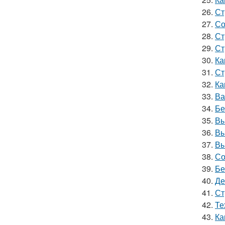
26.
Ст
27.
Со
28.
Ст
29.
Ст
30.
Ка
31.
Ст
32.
Ка
33.
Ва
34.
Бе
35.
Вы
36.
Вы
37.
Вы
38.
Со
39.
Бе
40.
Де
41.
Ст
42.
Те
43.
Ка