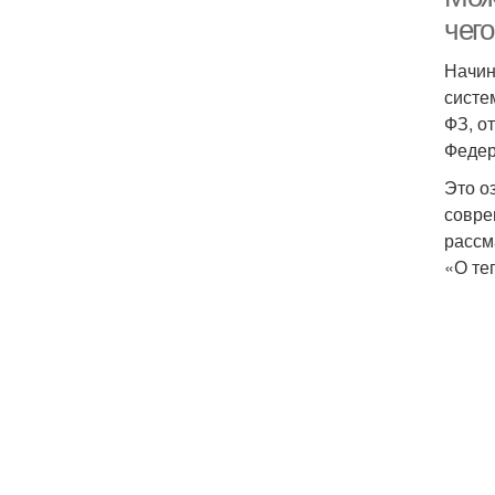
чего
Начин
систе
ФЗ, о
Федер
Это о
совре
рассм
«О те