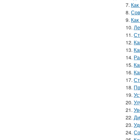
7.
Как
8.
Сов
9.
Как
10.
Ле
11.
Ст
12.
Ка
13.
Ка
14.
Ра
15.
Ка
16.
Ка
17.
Ст
18.
Пр
19.
Ус
20.
Ул
21.
Ув
22.
Ди
23.
Уд
24.
Со
25.
Ка