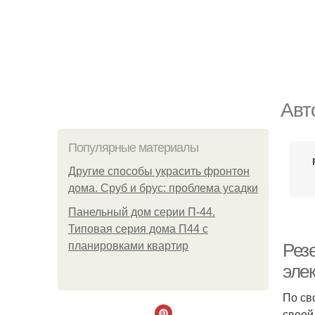
Авт
Популярные материалы
Другие способы украсить фронтон
дома. Сруб и брус: проблема усадки
Панельный дом серии П-44.
Типовая серия дома П44 с
планировками квартир
Рез
эле
По св
своей