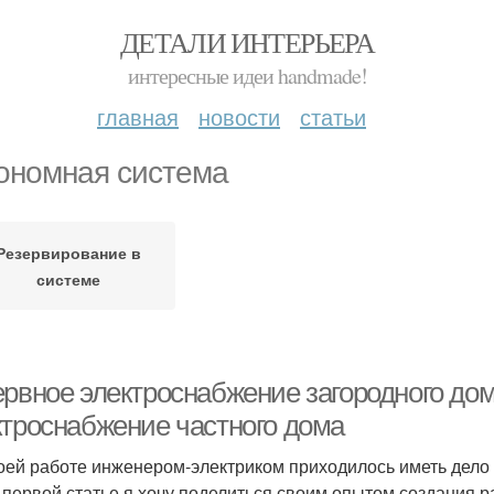
ДЕТАЛИ ИНТЕРЬЕРА
интересные идеи handmade!
главная
новости
статьи
ономная система
Резервирование в
системе
ервное электроснабжение загородного до
ктроснабжение частного дома
оей работе инженером-электриком приходилось иметь дело 
 первой статье я хочу поделиться своим опытом создания 