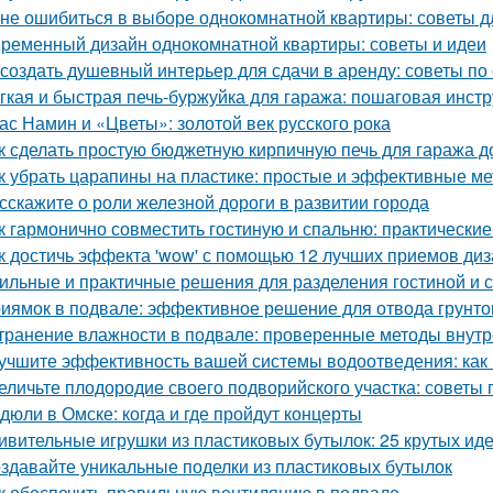
 не ошибиться в выборе однокомнатной квартиры: советы 
ременный дизайн однокомнатной квартиры: советы и идеи
 создать душевный интерьер для сдачи в аренду: советы п
гкая и быстрая печь-буржуйка для гаража: пошаговая инст
ас Намин и «Цветы»: золотой век русского рока
к сделать простую бюджетную кирпичную печь для гаража д
к убрать царапины на пластике: простые и эффективные м
сскажите о роли железной дороги в развитии города
к гармонично совместить гостиную и спальню: практические
к достичь эффекта 'wow' с помощью 12 лучших приемов ди
ильные и практичные решения для разделения гостиной и 
иямок в подвале: эффективное решение для отвода грунто
транение влажности в подвале: проверенные методы внут
учшите эффективность вашей системы водоотведения: как
еличьте плодородие своего подворийского участка: советы
дюли в Омске: когда и где пройдут концерты
ивительные игрушки из пластиковых бутылок: 25 крутых ид
здавайте уникальные поделки из пластиковых бутылок
к обеспечить правильную вентиляцию в подвале