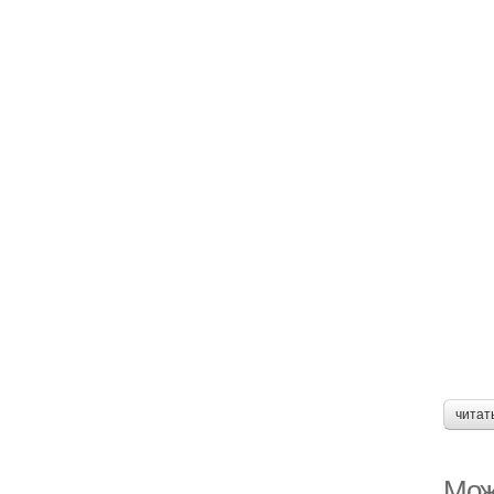
читат
Мож