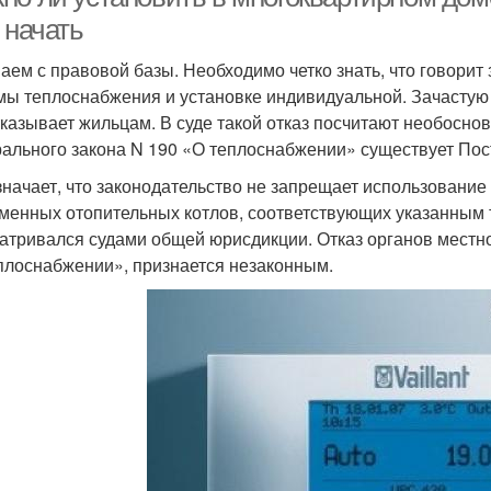
 начать
аем с правовой базы. Необходимо четко знать, что говорит
мы теплоснабжения и установке индивидуальной. Зачастую 
тказывает жильцам. В суде такой отказ посчитают необосно
ального закона N 190 «О теплоснабжении» существует Пост
значает, что законодательство не запрещает использовани
менных отопительных котлов, соответствующих указанным 
атривался судами общей юрисдикции. Отказ органов местно
плоснабжении», признается незаконным.