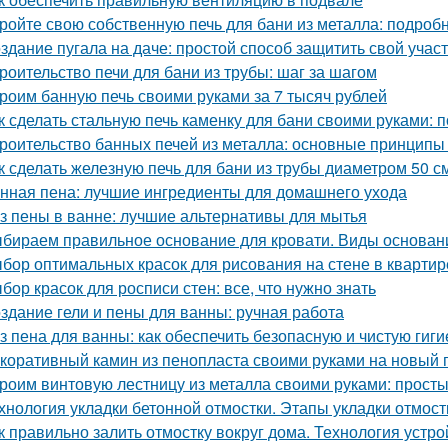
ройте свою собственную печь для бани из металла: подроб
здание пугала на даче: простой способ защитить свой учас
роительство печи для бани из трубы: шаг за шагом
роим банную печь своими руками за 7 тысяч рублей
к сделать стальную печь каменку для бани своими руками:
роительство банных печей из металла: основные принципы
к сделать железную печь для бани из трубы диаметром 50 с
нная пена: лучшие ингредиенты для домашнего ухода
з пены в ванне: лучшие альтернативы для мытья
бираем правильное основание для кровати. Виды основани
бор оптимальных красок для рисования на стене в квартир
бор красок для росписи стен: все, что нужно знать
здание гели и пены для ванны: ручная работа
з пена для ванны: как обеспечить безопасную и чистую гиги
коративный камин из пенопласта своими руками на новый г
роим винтовую лестницу из металла своими руками: прост
хнология укладки бетонной отмостки. Этапы укладки отмост
к правильно залить отмостку вокруг дома. Технология устро