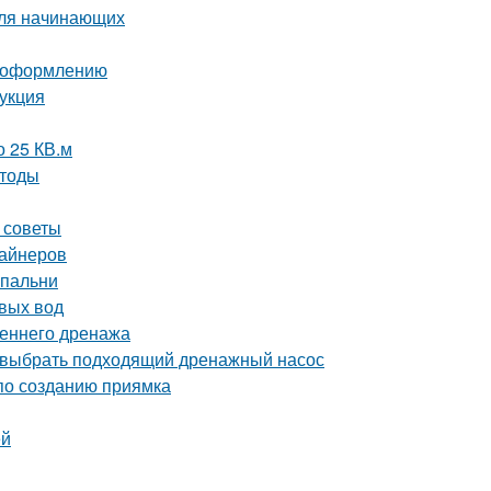
для начинающих
о оформлению
рукция
о 25 КВ.м
етоды
 советы
зайнеров
спальни
вых вод
реннего дренажа
 выбрать подходящий дренажный насос
 по созданию приямка
ей