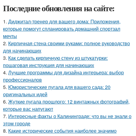
Последние обновления на сайте:
1.
Диджитал-тренер для вашего дома: Приложения,
которые помогут спланировать домашний спортзал
мечты
2.
Кирпичная стена своими руками: полное руководство
для начинающих
3.
Как сделать кирпичную стену из штукатурки:
пошаговая инструкция для начинающих
4.
Лучшие программы для дизайна интерьера: выбор
профессионалов
5.
Юмористические пугала для вашего сада: 20
оригинальных идей
6.
Жуткие пугала прошлого: 12 винтажных фотографий,
которые вас напугают
7.
Интересные факты о Калининграде: что вы не знали о
этом городе
8.
Какие исторические события наиболее значимо